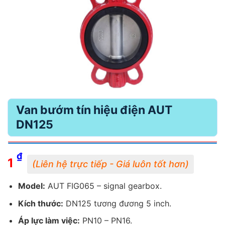
Van bướm tín hiệu điện AUT
DN125
₫
1
Model:
AUT FIG065 – signal gearbox.
Kích thước:
DN125 tương đương 5 inch.
Áp lực làm việc:
PN10 – PN16.