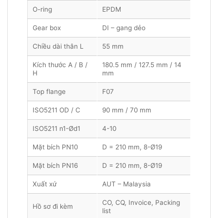
O-ring
EPDM
Gear box
DI – gang dẻo
Chiều dài thân L
55 mm
Kích thước A / B /
180.5 mm / 127.5 mm / 14
H
mm
Top flange
F07
ISO5211 OD / C
90 mm / 70 mm
ISO5211 n1-Ød1
4-10
Mặt bích PN10
D = 210 mm, 8-Ø19
Mặt bích PN16
D = 210 mm, 8-Ø19
Xuất xứ
AUT – Malaysia
CO, CQ, Invoice, Packing
Hồ sơ đi kèm
list