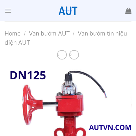
Chuyển
đến
nội
dung
Home
/
Van bướm AUT
/
Van bướm tín hiệu
điện AUT