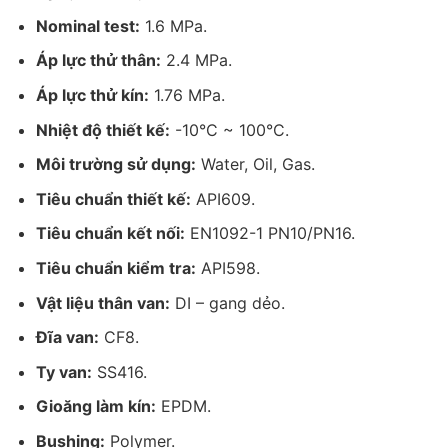
Nominal test:
1.6 MPa.
Áp lực thử thân:
2.4 MPa.
Áp lực thử kín:
1.76 MPa.
Nhiệt độ thiết kế:
-10°C ~ 100°C.
Môi trường sử dụng:
Water, Oil, Gas.
Tiêu chuẩn thiết kế:
API609.
Tiêu chuẩn kết nối:
EN1092-1 PN10/PN16.
Tiêu chuẩn kiểm tra:
API598.
Vật liệu thân van:
DI – gang dẻo.
Đĩa van:
CF8.
Ty van:
SS416.
Gioăng làm kín:
EPDM.
Bushing:
Polymer.