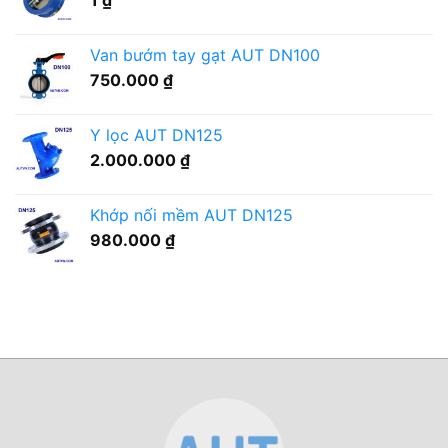
1
₫
ý
sao?
gì?
Van bướm tay gạt AUT DN100
750.000
₫
Y lọc AUT DN125
2.000.000
₫
Khớp nối mềm AUT DN125
980.000
₫