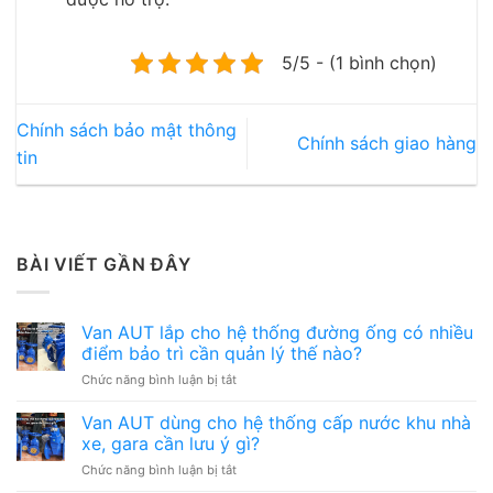
5/5 - (1 bình chọn)
Chính sách bảo mật thông
Chính sách giao hàng
tin
BÀI VIẾT GẦN ĐÂY
Van AUT lắp cho hệ thống đường ống có nhiều
điểm bảo trì cần quản lý thế nào?
ở
Chức năng bình luận bị tắt
Van
AUT
Van AUT dùng cho hệ thống cấp nước khu nhà
lắp
xe, gara cần lưu ý gì?
cho
ở
Chức năng bình luận bị tắt
hệ
Van
thống