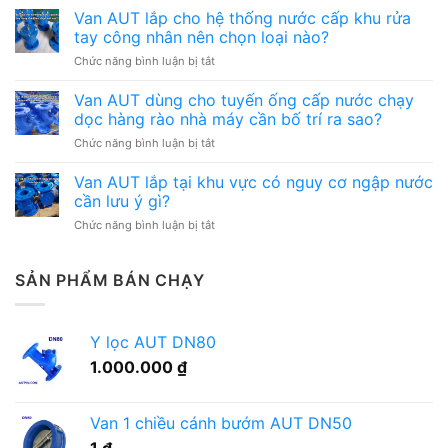
AUT
Van AUT lắp cho hệ thống nước cấp khu rửa
đường
dùng
ống
tay công nhân nên chọn loại nào?
cho
có
ở
Chức năng bình luận bị tắt
hệ
nhiều
Van
thống
điểm
AUT
Van AUT dùng cho tuyến ống cấp nước chạy
cấp
bảo
lắp
nước
dọc hàng rào nhà máy cần bố trí ra sao?
trì
cho
khu
cần
ở
Chức năng bình luận bị tắt
hệ
nhà
quản
Van
thống
xe,
lý
AUT
Van AUT lắp tại khu vực có nguy cơ ngập nước
nước
gara
thế
dùng
cấp
cần lưu ý gì?
cần
nào?
cho
khu
lưu
ở
Chức năng bình luận bị tắt
tuyến
rửa
ý
Van
ống
tay
gì?
AUT
cấp
công
lắp
SẢN PHẨM BÁN CHẠY
nước
nhân
tại
chạy
nên
khu
dọc
chọn
vực
hàng
loại
Y lọc AUT DN80
có
rào
nào?
nguy
nhà
1.000.000
₫
cơ
máy
ngập
cần
nước
bố
Van 1 chiều cánh bướm AUT DN50
cần
trí
lưu
ra