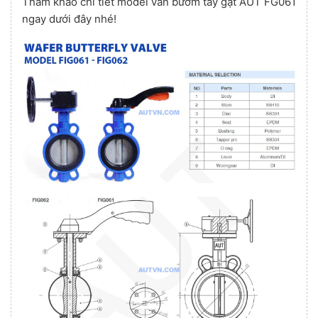
Tham khảo chi tiết model van bướm tay gạt AUT FG061
ngay dưới đây nhé!