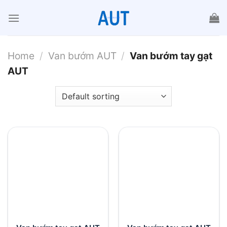
Chuyển
đến
nội
dung
Home
/
Van bướm AUT
/
Van bướm tay gạt
AUT