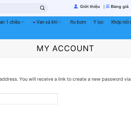
Giới thiệu
|
Bảng giá
an 1 chiều
Van xả khí
Rọ bơm
Y lọc
Khớp nối
MY ACCOUNT
ddress. You will receive a link to create a new password via