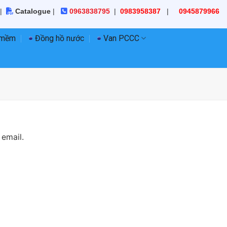
|
Catalogue
|
0963838795
|
0983958387
|
0945879966
 mềm
Đồng hồ nước
Van PCCC
 email.