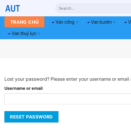
Chuyển
Search
đến
for:
nội
Van cổng
Van bướm
V
TRANG CHỦ
dung
Van thuỷ lực
Lost your password? Please enter your username or email a
Username or email
RESET PASSWORD