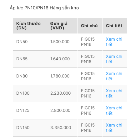
Áp lực PN10/PN16
Hàng sẵn kho
Kích thước
Đơn giá
Ghi chú
Chi tiết
(DN)
(VNĐ)
FIG015
Xem chi
DN50
1.500.000
PN16
tiết
FIG015
Xem chi
DN65
1.640.000
PN16
tiết
FIG015
Xem chi
DN80
1.780.000
PN16
tiết
FIG015
Xem chi
DN100
2.230.000
PN16
tiết
FIG015
Xem chi
DN125
2.800.000
PN16
tiết
FIG015
Xem chi
DN150
3.350.000
PN16
tiết