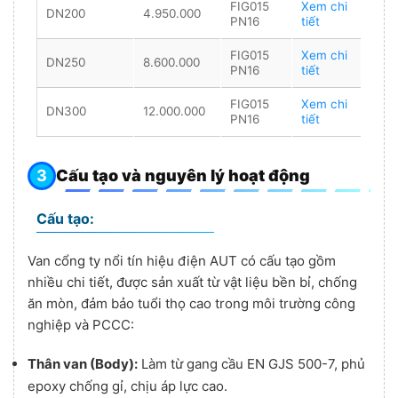
FIG015
Xem chi
DN200
4.950.000
PN16
tiết
FIG015
Xem chi
DN250
8.600.000
PN16
tiết
FIG015
Xem chi
DN300
12.000.000
PN16
tiết
Cấu tạo và nguyên lý hoạt động
Cấu tạo:
Van cổng ty nổi tín hiệu điện AUT có cấu tạo gồm
nhiều chi tiết, được sản xuất từ vật liệu bền bỉ, chống
ăn mòn, đảm bảo tuổi thọ cao trong môi trường công
nghiệp và PCCC:
Thân van (Body):
Làm từ gang cầu EN GJS 500-7, phủ
epoxy chống gỉ, chịu áp lực cao.