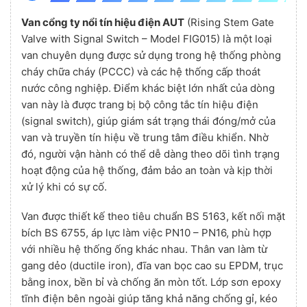
Van cổng ty nổi tín hiệu điện AUT
(Rising Stem Gate
Valve with Signal Switch – Model FIG015) là một loại
van chuyên dụng được sử dụng trong hệ thống phòng
cháy chữa cháy (PCCC) và các hệ thống cấp thoát
nước công nghiệp. Điểm khác biệt lớn nhất của dòng
van này là được trang bị bộ công tắc tín hiệu điện
(signal switch), giúp giám sát trạng thái đóng/mở của
van và truyền tín hiệu về trung tâm điều khiển. Nhờ
đó, người vận hành có thể dễ dàng theo dõi tình trạng
hoạt động của hệ thống, đảm bảo an toàn và kịp thời
xử lý khi có sự cố.
Van được thiết kế theo tiêu chuẩn BS 5163, kết nối mặt
bích BS 6755, áp lực làm việc PN10 – PN16, phù hợp
với nhiều hệ thống ống khác nhau. Thân van làm từ
gang dẻo (ductile iron), đĩa van bọc cao su EPDM, trục
bằng inox, bền bỉ và chống ăn mòn tốt. Lớp sơn epoxy
tĩnh điện bên ngoài giúp tăng khả năng chống gỉ, kéo