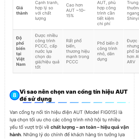
Cạnh tranh,
AUT, phù
Trung
Cao hơn
Giá
hợp lý so
hợp công
thườn
AUT ~10–
thành
với chất
trình cần
ngang
15%
lượng
tiết kiệm
Shinyi
chi phí
Được nhiều
Độ
công trình
Rất phổ
Được 
phổ
Phổ biến ở
PCCC, cấp
biến,
nhưng 
biến
công trình
nước lựa
thương hiệu
phổ b
tại
nhỏ, dân
chọn do
mạnh trong
hơn A
Việt
dụng
giá/hiệu quả
PCCC
ARV
Nam
tốt
Vì sao nên chọn van cổng tín hiệu AUT
để sử dụng
Van cổng ty nổi tín hiệu điện AUT (Model FIG015) là
lựa chọn tối ưu cho các công trình nhờ hội tụ nhiều
yếu tố vượt trội về
chất lượng – an toàn – hiệu quả vận
hành
. Những lý do chính để khách hàng tin tưởng lựa