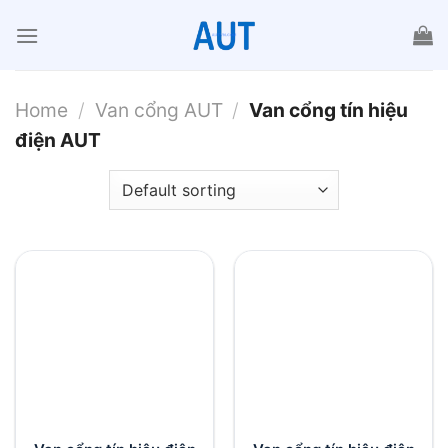
Chuyển
đến
nội
dung
Home
/
Van cổng AUT
/
Van cổng tín hiệu
điện AUT