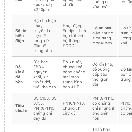
chống gỉ
chuẩ
epoxy dày
chuẩn
vừa phải
≥250µm
Hộp tín hiệu
nhạy,
Hoạt động
Có tín hiệu
Có tín
Bộ tín
truyền tín
ổn định, tích
điện nhưng
điện, 
hiệu
hiệu rõ
hợp tốt với
ít đa dạng
lượng
điện
ràng, dễ
hệ thống
model hơn
khá
đấu nối
PCCC
trung tâm
Đĩa bọc
Độ kín tốt,
Độ kín khá,
Độ
EPDM
nhưng khả
dễ xuống
Độ kín
kín &
nguyên
năng chống
cấp sau
bền ở
độ
khối, kín
mài mòn
thời gian
trung 
bền
tuyệt đối,
trung bình
dài
tuổi thọ cao
hơn AUT
BS 5163, BS
PN10/PN16,
6755,
PN10/PN16,
có chứng
PN10/
Tiêu
PN10/PN16,
chứng chỉ
chỉ nhưng ít
chứng
chuẩn
chứng chỉ
đầy đủ
phổ biến
cơ bả
đầy đủ
hơn
Thấp hơn