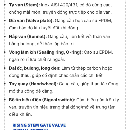
Ty van (Stem):
Inox AISI 420/431, có độ cứng cao,
chống mài mòn, truyền động trực tiếp cho đĩa van.
Đĩa van (Valve plate):
Gang cầu bọc cao su EPDM,
đảm bảo độ kín tuyệt đối khi đóng.
Nắp van (Bonnet):
Gang cầu, liên kết với thân van
bằng bulong, dễ tháo lắp bảo trì.
Vòng làm kín (Sealing ring, O-ring):
Cao su EPDM,
ngăn rò rỉ lưu chất ra ngoài.
Đai ốc, bulong, long đen:
Làm từ thép carbon hoặc
đồng thau, giúp cố định chắc chắn các chi tiết.
Tay quay (Handwheel):
Gang cầu, giúp thao tác đóng
mở thủ công dễ dàng.
Bộ tín hiệu điện (Signal switch):
Cảm biến gắn trên ty
van, truyền tín hiệu trạng thái đóng/mở về trung tâm
điều khiển.