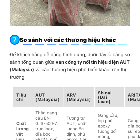
So sánh với các thương hiệu khác
Để khách hàng dễ dàng hình dung, dưới đây là bảng so
sánh tổng quan giữa
van cổng ty nổi tín hiệu điện AUT
(Malaysia)
và các thương hiệu phổ biến khác trên thị
trường:
Shinyi
Tiêu
AUT
ARV
ARIT
(Đài
chí
(Malaysia)
(Malaysia)
(Mal
Loan)
Thân gang
Gang cầu,
cầu EN-
Tương tự
lớp phủ
Gang 
Chất
GJS-500-7,
AUT, chất
epoxy
đĩa b
lượng
trục inox,
lượng ổn
tương đối
su, e
vật
đĩa bọc
định, phủ
mỏng,
phủ đ
liệu
EPDM, phủ
epoxy tiêu