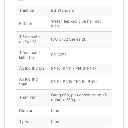
Thiết kế
BS Standard
Wafer, lắp kẹp giữa hai mặt
Kết nối
bích
Tiêu chuẩn
ISO 5752 Series 20
chiều dài
Tiêu chuẩn
BS 6755
kiểm tra
Áp lực thử kín
PN10: PN11 / PN16: PN17
Áp lực thử
PN10: PN15 / PN16: PN24
thân
Gang dẻo, phủ epoxy trong và
Thân van
ngoài ≥ 250 µm
Đĩa van
Inox
Ty van
Inox