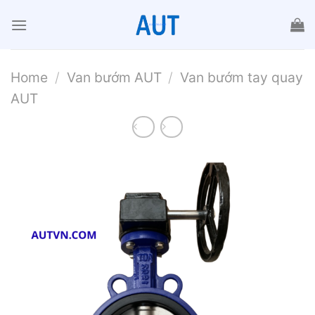
Chuyển
đến
nội
dung
Home
/
Van bướm AUT
/
Van bướm tay quay
AUT