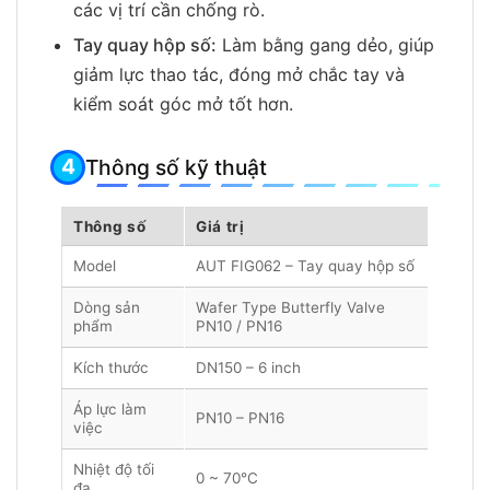
các vị trí cần chống rò.
Tay quay hộp số:
Làm bằng gang dẻo, giúp
giảm lực thao tác, đóng mở chắc tay và
kiểm soát góc mở tốt hơn.
Thông số kỹ thuật
Thông số
Giá trị
Model
AUT FIG062 – Tay quay hộp số
Dòng sản
Wafer Type Butterfly Valve
phẩm
PN10 / PN16
Kích thước
DN150 – 6 inch
Áp lực làm
PN10 – PN16
việc
Nhiệt độ tối
0 ~ 70°C
đa