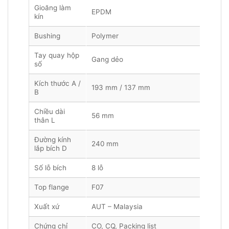
Gioăng làm
EPDM
kín
Bushing
Polymer
Tay quay hộp
Gang dẻo
số
Kích thước A /
193 mm / 137 mm
B
Chiều dài
56 mm
thân L
Đường kính
240 mm
lắp bích D
Số lỗ bích
8 lỗ
Top flange
F07
Xuất xứ
AUT – Malaysia
Chứng chỉ
CO, CQ, Packing list