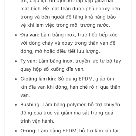
tốt, chịu lực ổn định khi lắp kẹp giữa hai
mặt bích. Bề mặt thân được phủ epoxy bên
trong và bên ngoài để tăng khả năng bảo
vệ khi làm việc trong môi trường nước.
Đĩa van:
Làm bằng inox, trực tiếp tiếp xúc
với dòng chảy và xoay trong thân van để
đóng, mở hoặc điều tiết lưu lượng.
Ty van:
Làm bằng inox, truyền lực từ bộ tay
quay hộp số xuống đĩa van.
Gioăng làm kín:
Sử dụng EPDM, giúp ôm
kín đĩa van khi đóng, hạn chế rò rỉ qua thân
van.
Bushing:
Làm bằng polymer, hỗ trợ chuyển
động của trục và giảm ma sát trong quá
trình vận hành.
O-ring:
Làm bằng EPDM, hỗ trợ làm kín tại