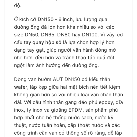
độ.
Ở kích cỡ
DN150 – 6 inch
, lưu lượng qua
đường ống đã lớn hơn khá nhiều so với các
size DN50, DN65, DN80 hay DN100. Vì vậy, cơ
cấu
tay quay hộp số
là lựa chọn hợp lý hơn
dạng tay gạt, giúp người vận hành đóng mở
nhẹ hơn, đều hơn và tránh thao tác quá đột
ngột làm ảnh hưởng đến đường ống.
Dòng van bướm AUT DN150 có kiểu thân
wafer
, lắp kẹp giữa hai mặt bích nên tiết kiệm
không gian hơn so với nhiều loại van chặn thân
dài. Với cấu hình thân gang dẻo phủ epoxy, đĩa
inox, ty inox và gioăng EPDM, sản phẩm phù
hợp nhất cho hệ thống nước sạch, nước kỹ
thuật, nước tuần hoàn, cấp thoát nước và các
công trình cần van có thông số rõ ràng, dễ lắp