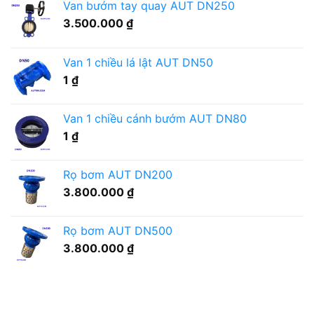
Van bướm tay quay AUT DN250
có
rào
nào?
nguy
nhà
3.500.000
₫
cơ
máy
ngập
cần
nước
bố
Van 1 chiều lá lật AUT DN50
cần
trí
lưu
1
₫
ra
ý
sao?
gì?
Van 1 chiều cánh bướm AUT DN80
1
₫
Rọ bơm AUT DN200
3.800.000
₫
Rọ bơm AUT DN500
3.800.000
₫