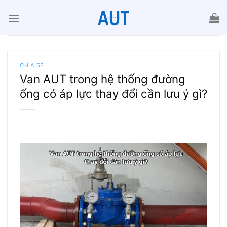
Chuyển
đến
nội
dung
CHIA SẺ
Van AUT trong hệ thống đường
ống có áp lực thay đổi cần lưu ý gì?