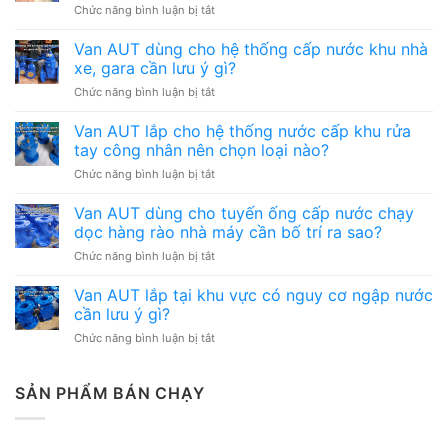
ở
Chức năng bình luận bị tắt
Van
AUT
Van AUT dùng cho hệ thống cấp nước khu nhà
lắp
xe, gara cần lưu ý gì?
cho
ở
Chức năng bình luận bị tắt
hệ
Van
thống
AUT
Van AUT lắp cho hệ thống nước cấp khu rửa
đường
dùng
ống
tay công nhân nên chọn loại nào?
cho
có
ở
Chức năng bình luận bị tắt
hệ
nhiều
Van
thống
điểm
AUT
Van AUT dùng cho tuyến ống cấp nước chạy
cấp
bảo
lắp
nước
dọc hàng rào nhà máy cần bố trí ra sao?
trì
cho
khu
cần
ở
Chức năng bình luận bị tắt
hệ
nhà
quản
Van
thống
xe,
lý
AUT
Van AUT lắp tại khu vực có nguy cơ ngập nước
nước
gara
thế
dùng
cấp
cần lưu ý gì?
cần
nào?
cho
khu
lưu
ở
Chức năng bình luận bị tắt
tuyến
rửa
ý
Van
ống
tay
gì?
AUT
cấp
công
lắp
SẢN PHẨM BÁN CHẠY
nước
nhân
tại
chạy
nên
khu
dọc
chọn
vực
hàng
loại