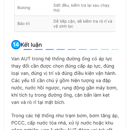
Siết đều, kiểm tra lại sau chạy
Bulong
thử
Dễ tiếp cận, dễ kiểm tra rò rỉ và
Bảo trì
vệ sinh lọc
Kết luận
Van AUT trong hệ thống đường ống có áp lực
thay đổi cần được chọn đúng cấp áp lực, đúng
loại van, đúng vị trí và đúng điều kiện vận hành.
Các yếu tố cần chú ý gồm hiện tượng va đập
nước, nước hồi ngược, rung động gần máy bơm,
khí tích tụ trong đường ống, cặn bẩn làm kẹt
van và rò rỉ tại mặt bích.
Trong các hệ thống như trạm bơm, bơm tăng áp,
PCCC, cấp nước tòa nhà, xử lý nước hoặc khu
công nghiệp, van 1 chiều AUT đóng vai trò rất