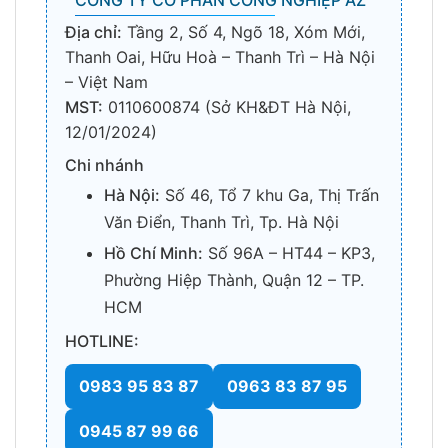
Địa chỉ:
Tầng 2, Số 4, Ngõ 18, Xóm Mới,
Thanh Oai, Hữu Hoà – Thanh Trì – Hà Nội
– Việt Nam
MST:
0110600874 (Sở KH&ĐT Hà Nội,
12/01/2024)
Chi nhánh
Hà Nội:
Số 46, Tổ 7 khu Ga, Thị Trấn
Văn Điển, Thanh Trì, Tp. Hà Nội
Hồ Chí Minh:
Số 96A – HT44 – KP3,
Phường Hiệp Thành, Quận 12 – TP.
HCM
HOTLINE:
0983 95 83 87
0963 83 87 95
0945 87 99 66