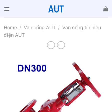
Chuyển
đến
nội
dung
Home
/
Van cổng AUT
/
Van cổng tín hiệu
điện AUT