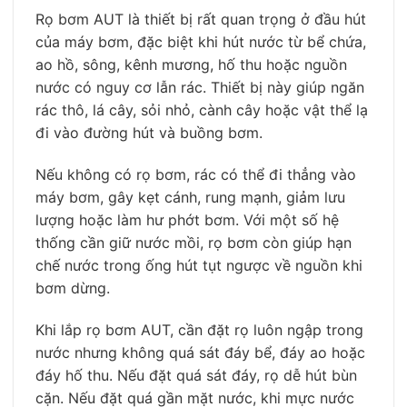
Rọ bơm AUT là thiết bị rất quan trọng ở đầu hút
của máy bơm, đặc biệt khi hút nước từ bể chứa,
ao hồ, sông, kênh mương, hố thu hoặc nguồn
nước có nguy cơ lẫn rác. Thiết bị này giúp ngăn
rác thô, lá cây, sỏi nhỏ, cành cây hoặc vật thể lạ
đi vào đường hút và buồng bơm.
Nếu không có rọ bơm, rác có thể đi thẳng vào
máy bơm, gây kẹt cánh, rung mạnh, giảm lưu
lượng hoặc làm hư phớt bơm. Với một số hệ
thống cần giữ nước mồi, rọ bơm còn giúp hạn
chế nước trong ống hút tụt ngược về nguồn khi
bơm dừng.
Khi lắp rọ bơm AUT, cần đặt rọ luôn ngập trong
nước nhưng không quá sát đáy bể, đáy ao hoặc
đáy hố thu. Nếu đặt quá sát đáy, rọ dễ hút bùn
cặn. Nếu đặt quá gần mặt nước, khi mực nước