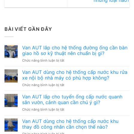
BÀI VIẾT GẦN ĐÂY
Van AUT lắp cho hệ thống đường ống cần bàn
giao hồ sơ kỹ thuật nên chuẩn bị gì?
ở
Chức năng bình luận bị tắt
Van
AUT
Van AUT dùng cho hệ thống cấp nước khu rửa
lắp
xe nội bộ nhà máy có phù hợp không?
cho
ở
Chức năng bình luận bị tắt
hệ
Van
thống
AUT
Van AUT lắp cho tuyến ống cấp nước quanh
đường
dùng
ống
sân vườn, cảnh quan cần chú ý gì?
cho
cần
ở
Chức năng bình luận bị tắt
hệ
bàn
Van
thống
giao
AUT
Van AUT dùng cho hệ thống cấp nước khu
cấp
hồ
lắp
nước
thay đồ công nhân cần chọn thế nào?
sơ
cho
khu
kỹ
ở
Chức năng bình luận bị tắt