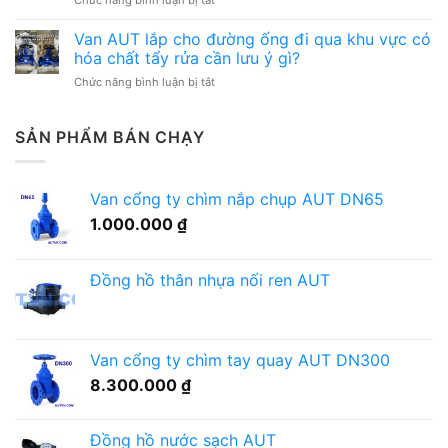
tuyến
rửa
thuật
Van
ống
xe
nên
AUT
Van AUT lắp cho đường ống đi qua khu vực có
cấp
nội
chuẩn
dùng
nước
hóa chất tẩy rửa cần lưu ý gì?
bộ
bị
cho
quanh
nhà
gì?
ở
Chức năng bình luận bị tắt
hệ
sân
máy
Van
thống
vườn,
có
AUT
cấp
cảnh
phù
lắp
SẢN PHẨM BÁN CHẠY
nước
quan
hợp
cho
khu
cần
không?
đường
thay
chú
ống
đồ
ý
Van cổng ty chìm nắp chụp AUT DN65
đi
công
gì?
qua
nhân
1.000.000
₫
khu
cần
vực
chọn
có
thế
Đồng hồ thân nhựa nối ren AUT
hóa
nào?
chất
tẩy
rửa
cần
Van cổng ty chìm tay quay AUT DN300
lưu
8.300.000
₫
ý
gì?
Đồng hồ nước sạch AUT