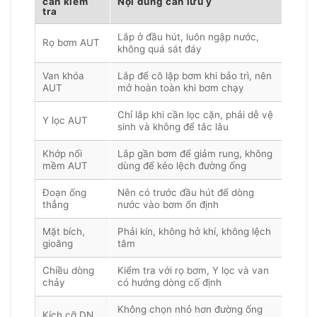
cần kiểm
Nội dung cần lưu ý
tra
Lắp ở đầu hút, luôn ngập nước,
Rọ bơm AUT
không quá sát đáy
Van khóa
Lắp để cô lập bơm khi bảo trì, nên
AUT
mở hoàn toàn khi bơm chạy
Chỉ lắp khi cần lọc cặn, phải dễ vệ
Y lọc AUT
sinh và không để tắc lâu
Khớp nối
Lắp gần bơm để giảm rung, không
mềm AUT
dùng để kéo lệch đường ống
Đoạn ống
Nên có trước đầu hút để dòng
thẳng
nước vào bơm ổn định
Mặt bích,
Phải kín, không hở khí, không lệch
gioăng
tâm
Chiều dòng
Kiểm tra với rọ bơm, Y lọc và van
chảy
có hướng dòng cố định
Không chọn nhỏ hơn đường ống
Kích cỡ DN