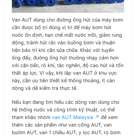
Van AUT dùng cho đường ống hút của máy bơm
cần được bố trí đúng vị trí để máy bơm hút
nước ổn định, hạn chế mất nước mồi, giảm rung
động, tránh hút rác vào buồng bơm và thuận
tiện bảo trì khi cần sửa chữa. Khác với tuyến
ống đẩy, đường ống hút thường nhạy cảm hơn
với cặn bẩn, rò khí, tắc nghẽn, độ cao hút và tổn
thất áp lực. Vì vậy, khi lắp van AUT ở khu vực
này, cần ưu tiên thiết kế thông thoáng, ít cản
dòng và dễ kiểm tra thực tế.
Nếu bạn đang tìm hiểu các dòng van dùng cho
hệ thống nước và công trình kỹ thuật, có thể
tham khảo nhóm
van AUT Malaysia ↗
để xem
thêm các sản phẩm như van cổng AUT, van
bướm AUT, van 1 chiều AUT, y lọc AUT, rọ bơm