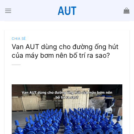
Chuyển
đến
nội
dung
CHIA SẺ
Van AUT dùng cho đường ống hút
của máy bơm nên bố trí ra sao?