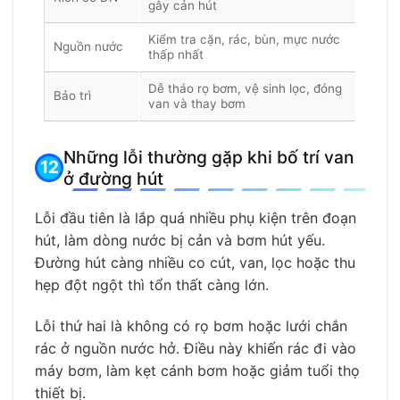
gây cản hút
Kiểm tra cặn, rác, bùn, mực nước
Nguồn nước
thấp nhất
Dễ tháo rọ bơm, vệ sinh lọc, đóng
Bảo trì
van và thay bơm
Những lỗi thường gặp khi bố trí van
ở đường hút
Lỗi đầu tiên là lắp quá nhiều phụ kiện trên đoạn
hút, làm dòng nước bị cản và bơm hút yếu.
Đường hút càng nhiều co cút, van, lọc hoặc thu
hẹp đột ngột thì tổn thất càng lớn.
Lỗi thứ hai là không có rọ bơm hoặc lưới chắn
rác ở nguồn nước hở. Điều này khiến rác đi vào
máy bơm, làm kẹt cánh bơm hoặc giảm tuổi thọ
thiết bị.