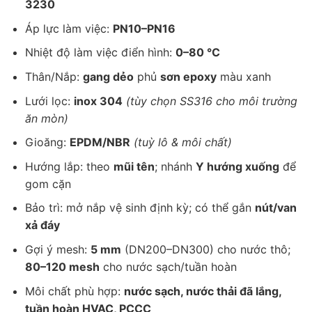
3230
Áp lực làm việc:
PN10–PN16
Nhiệt độ làm việc điển hình:
0–80 °C
Thân/Nắp:
gang dẻo
phủ
sơn epoxy
màu xanh
Lưới lọc:
inox 304
(tùy chọn SS316 cho môi trường
ăn mòn)
Gioăng:
EPDM/NBR
(tuỳ lô & môi chất)
Hướng lắp: theo
mũi tên
; nhánh
Y hướng xuống
để
gom cặn
Bảo trì: mở nắp vệ sinh định kỳ; có thể gắn
nút/van
xả đáy
Gợi ý mesh:
5 mm
(DN200–DN300) cho nước thô;
80–120 mesh
cho nước sạch/tuần hoàn
Môi chất phù hợp:
nước sạch, nước thải đã lắng,
tuần hoàn HVAC, PCCC