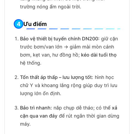
trường nóng ẩm ngoài trời.
Ưu điểm
Bảo vệ thiết bị tuyến chính DN200:
giữ cặn
trước bơm/van lớn → giảm mài mòn cánh
bơm, kẹt van, hư đồng hồ;
kéo dài tuổi thọ
hệ thống.
Tổn thất áp thấp – lưu lượng tốt:
hình học
chữ Y và khoang lắng rộng giúp duy trì lưu
lượng lớn ổn định.
Bảo trì nhanh:
nắp chụp dễ tháo; có thể
xả
cặn qua van đáy
để rút ngắn thời gian dừng
máy.