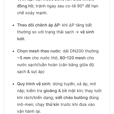
đồng hồ
; tránh ngay sau co-tê 90° để hạn
chế xoáy mạnh.
Theo dõi chênh áp ΔP:
khi ΔP tăng bất
thường so với trạng thái sạch →
vệ sinh
lưới
.
Chọn mesh theo nước:
dải DN200 thường
~5 mm
cho nước thô;
80–120 mesh
cho
nước sạch/tuần hoàn (cân bằng giữa độ
sạch & sụt áp)
Quy trình vệ sinh:
dừng tuyến, xả áp, mở
nắp; kiểm tra
gioăng
& bề mặt kín; thay lưới
khi rách/biến dạng;
siết chéo bulông
đúng
mô-men; chạy
thử kín
trước khi đưa vào
vận hành lại.