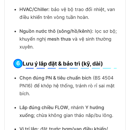
HVAC/Chiller:
bảo vệ bộ trao đổi nhiệt, van
điều khiển trên vòng tuần hoàn.
Nguồn nước thô (sông/hồ/kênh):
lọc sơ bộ;
khuyến nghị
mesh thưa
và vệ sinh thường
xuyên.
Lưu ý lắp đặt & bảo trì (kỹ, dài)
Chọn đúng PN & tiêu chuẩn bích
(BS 4504
PN16) để khớp hệ thống, tránh rò rỉ sai mặt
bích.
Lắp đúng chiều FLOW
, nhánh
Y hướng
xuống
; chừa không gian tháo nắp/bu lông.
Vị trí lắp:
đặt
trước bơm/van điều khiển/