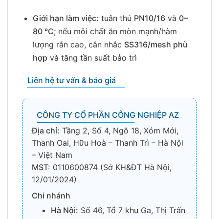
Giới hạn làm việc:
tuân thủ
PN10/16
và
0–
80 °C
; nếu môi chất ăn mòn mạnh/hàm
lượng rắn cao, cân nhắc
SS316/mesh phù
hợp
và tăng tần suất bảo trì
Liên hệ tư vấn & báo giá
CÔNG TY CỔ PHẦN CÔNG NGHIỆP AZ
Địa chỉ:
Tầng 2, Số 4, Ngõ 18, Xóm Mới,
Thanh Oai, Hữu Hoà – Thanh Trì – Hà Nội
– Việt Nam
MST:
0110600874 (Sở KH&ĐT Hà Nội,
12/01/2024)
Chi nhánh
Hà Nội:
Số 46, Tổ 7 khu Ga, Thị Trấn