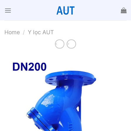
Chuyển
đến
nội
dung
Home
/
Y lọc AUT