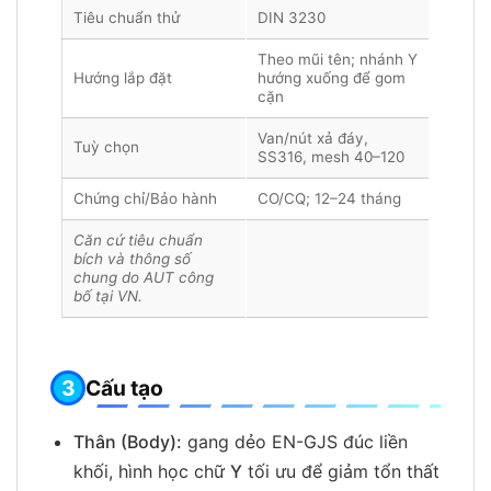
Tiêu chuẩn thử
DIN 3230
Theo mũi tên; nhánh Y
Hướng lắp đặt
hướng xuống để gom
cặn
Van/nút xả đáy,
Tuỳ chọn
SS316, mesh 40–120
Chứng chỉ/Bảo hành
CO/CQ; 12–24 tháng
Căn cứ tiêu chuẩn
bích và thông số
chung do AUT công
bố tại VN.
Cấu tạo
Thân (Body):
gang dẻo EN-GJS đúc liền
khối, hình học chữ
Y
tối ưu để giảm tổn thất