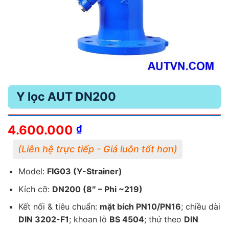
Y lọc AUT DN200
4.600.000
₫
Model:
FIG03 (Y-Strainer)
Kích cỡ:
DN200 (8″ – Phi ~219)
Kết nối & tiêu chuẩn:
mặt bích PN10/PN16
; chiều dài
DIN 3202-F1
; khoan lỗ
BS 4504
; thử theo
DIN