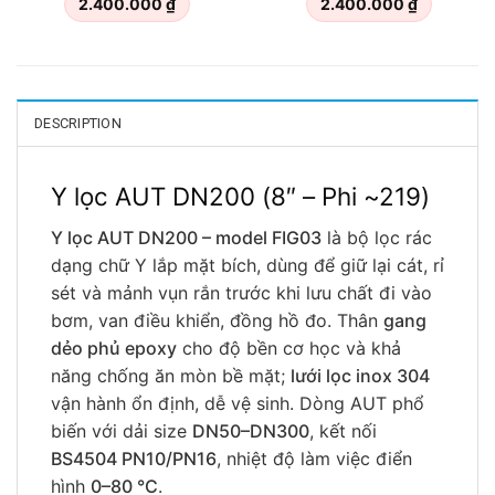
2.400.000
₫
2.400.000
₫
DESCRIPTION
Y lọc AUT DN200 (8″ – Phi ~219)
Y lọc AUT DN200 – model FIG03
là bộ lọc rác
dạng chữ Y lắp mặt bích, dùng để giữ lại cát, rỉ
sét và mảnh vụn rắn trước khi lưu chất đi vào
bơm, van điều khiển, đồng hồ đo. Thân
gang
dẻo phủ epoxy
cho độ bền cơ học và khả
năng chống ăn mòn bề mặt;
lưới lọc inox 304
vận hành ổn định, dễ vệ sinh. Dòng AUT phổ
biến với dải size
DN50–DN300
, kết nối
BS4504 PN10/PN16
, nhiệt độ làm việc điển
hình
0–80 °C
.