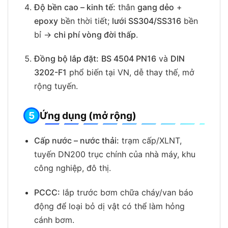
Độ bền cao – kinh tế:
thân
gang dẻo
+
epoxy
bền thời tiết;
lưới SS304/SS316
bền
bỉ →
chi phí vòng đời thấp
.
Đồng bộ lắp đặt:
BS 4504 PN16
và
DIN
3202-F1
phổ biến tại VN, dễ thay thế, mở
rộng tuyến.
Ứng dụng (mở rộng)
Cấp nước – nước thải:
trạm cấp/XLNT,
tuyến DN200 trục chính của nhà máy, khu
công nghiệp, đô thị.
PCCC:
lắp trước bơm chữa cháy/van báo
động để loại bỏ dị vật có thể làm hỏng
cánh bơm.