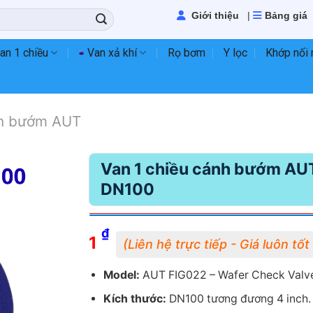
Giới thiệu
|
Bảng giá
an 1 chiều
Van xả khí
Rọ bơm
Y lọc
Khớp nối
nh bướm AUT
Van 1 chiều cánh bướm AU
DN100
₫
1
Model:
AUT FIG022 – Wafer Check Valv
Kích thước:
DN100 tương đương 4 inch.