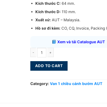
Kích thước C:
64 mm.
Kích thước D:
110 mm.
Xuất xứ:
AUT – Malaysia.
Hồ sơ đi kèm:
CO, CQ, Invoice, Packing li
Xem và tải Catalogue AUT
Van 1 chiều cánh bướm AUT DN100 quantity
ADD TO CART
Category:
Van 1 chiều cánh bướm AUT