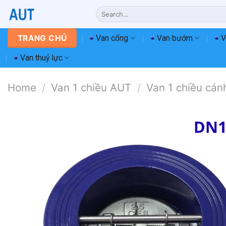
Chuyển
Search
đến
for:
nội
Van cổng
Van bướm
V
TRANG CHỦ
dung
Van thuỷ lực
Home
/
Van 1 chiều AUT
/
Van 1 chiều cá