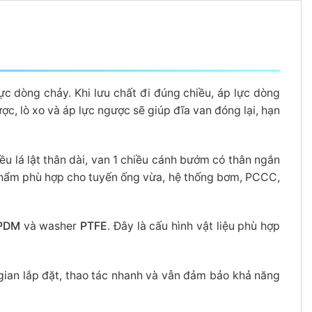
c dòng chảy. Khi lưu chất đi đúng chiều, áp lực dòng
c, lò xo và áp lực ngược sẽ giúp đĩa van đóng lại, hạn
iều lá lật thân dài, van 1 chiều cánh bướm có thân ngắn
phẩm phù hợp cho tuyến ống vừa, hệ thống bơm, PCCC,
PDM
và washer
PTFE
. Đây là cấu hình vật liệu phù hợp
gian lắp đặt, thao tác nhanh và vẫn đảm bảo khả năng