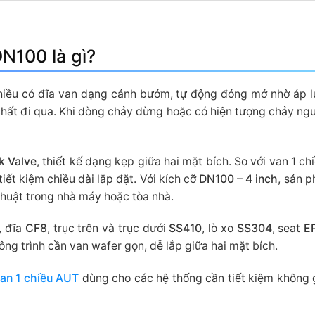
N100 là gì?
hiều có đĩa van dạng cánh bướm, tự động đóng mở nhờ áp lự
chất đi qua. Khi dòng chảy dừng hoặc có hiện tượng chảy ngượ
k Valve
, thiết kế dạng kẹp giữa hai mặt bích. So với van 1 ch
iết kiệm chiều dài lắp đặt. Với kích cỡ
DN100 – 4 inch
, sản 
huật trong nhà máy hoặc tòa nhà.
, đĩa
CF8
, trục trên và trục dưới
SS410
, lò xo
SS304
, seat
E
ông trình cần van wafer gọn, dễ lắp giữa hai mặt bích.
an 1 chiều AUT
dùng cho các hệ thống cần tiết kiệm không 