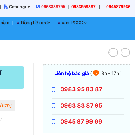
|
Catalogue
|
0963838795
|
0983958387
|
0945879966
 mềm
Đồng hồ nước
Van PCCC
T
Liên hệ báo giá
(
8h - 17h )
0983 95 83 87
0963 83 87 95
e.
0945 87 99 66