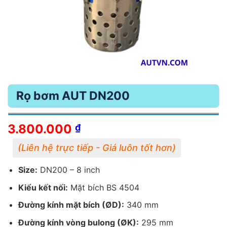
Rọ bơm AUT DN200
3.800.000
₫
Size:
DN200 – 8 inch
Kiểu kết nối:
Mặt bích BS 4504
Đường kính mặt bích (ØD):
340 mm
Đường kính vòng bulong (ØK):
295 mm