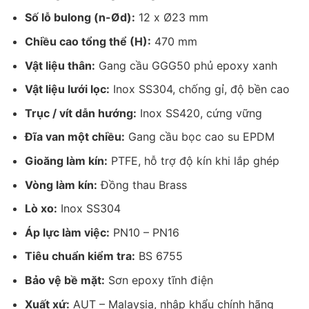
Số lỗ bulong (n-Ød):
12 x Ø23 mm
Chiều cao tổng thể (H):
470 mm
Vật liệu thân:
Gang cầu GGG50 phủ epoxy xanh
Vật liệu lưới lọc:
Inox SS304, chống gỉ, độ bền cao
Trục / vít dẫn hướng:
Inox SS420, cứng vững
Đĩa van một chiều:
Gang cầu bọc cao su EPDM
Gioăng làm kín:
PTFE, hỗ trợ độ kín khi lắp ghép
Vòng làm kín:
Đồng thau Brass
Lò xo:
Inox SS304
Áp lực làm việc:
PN10 – PN16
Tiêu chuẩn kiểm tra:
BS 6755
Bảo vệ bề mặt:
Sơn epoxy tĩnh điện
Xuất xứ:
AUT – Malaysia, nhập khẩu chính hãng