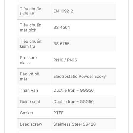
Tiêu chuẩn
EN 1092-2
thiết kế
Tiêu chuẩn
BS 4504
mặt bích
Tiêu chuẩn
BS 6755
kiểm tra
Pressure
PN10 / PN16
class
Bảo vệ bề
Electrostatic Powder Epoxy
mặt
Thân van
Ductile Iron – GGG50
Guide seat
Ductile Iron – GGG50
Gasket
PTFE
Lead screw
Stainless Steel SS420