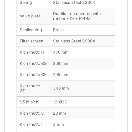
Spring
Stainless Steel SS304
Ductile Iron covered with
Valve plate
rubber – DI + EPDM
Sealing ring
Brass
Filter screen
Stainless Steel SS304
Kích thước H
470 mm
Kích thước ØB
268 mm
Kích thước ØK
295 mm
Kích thước
340 mm
ØD
Số lỗ bích
12-Ø23
Kích thước C
20 mm
Kích thước f
3 mm