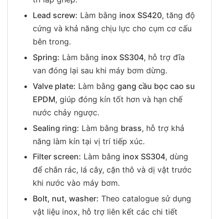
Lead screw:
Làm bằng
inox SS420
, tăng độ
cứng và khả năng chịu lực cho cụm cơ cấu
bên trong.
Spring:
Làm bằng
inox SS304
, hỗ trợ đĩa
van đóng lại sau khi máy bơm dừng.
Valve plate:
Làm bằng
gang cầu bọc cao su
EPDM
, giúp đóng kín tốt hơn và hạn chế
nước chảy ngược.
Sealing ring:
Làm bằng
brass
, hỗ trợ khả
năng làm kín tại vị trí tiếp xúc.
Filter screen:
Làm bằng
inox SS304
, dùng
để chắn rác, lá cây, cặn thô và dị vật trước
khi nước vào máy bơm.
Bolt, nut, washer:
Theo catalogue sử dụng
vật liệu inox, hỗ trợ liên kết các chi tiết