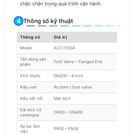
chắc chắn trong quá trình vận hành.
Thông số kỹ thuật
Thông số
Giá trị
Model
AUT FIG04
Tên dòng sản
Foot Valve – Flanged End
phẩm
Kích thước
DN200 – 8 inch
Kiểu van
Rọ bơm / foot valve
Kiểu kết nối
Mặt bích
Dải kích cỡ
DN50 – DN400
catalogue
Áp lực làm
PN10 – PN16
việc