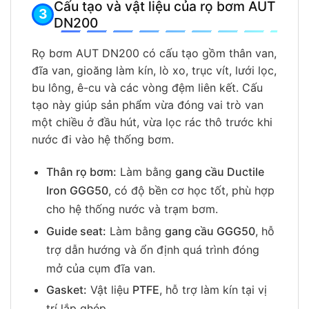
Cấu tạo và vật liệu của rọ bơm AUT
DN200
Rọ bơm AUT DN200 có cấu tạo gồm thân van,
đĩa van, gioăng làm kín, lò xo, trục vít, lưới lọc,
bu lông, ê-cu và các vòng đệm liên kết. Cấu
tạo này giúp sản phẩm vừa đóng vai trò van
một chiều ở đầu hút, vừa lọc rác thô trước khi
nước đi vào hệ thống bơm.
Thân rọ bơm:
Làm bằng
gang cầu Ductile
Iron GGG50
, có độ bền cơ học tốt, phù hợp
cho hệ thống nước và trạm bơm.
Guide seat:
Làm bằng
gang cầu GGG50
, hỗ
trợ dẫn hướng và ổn định quá trình đóng
mở của cụm đĩa van.
Gasket:
Vật liệu
PTFE
, hỗ trợ làm kín tại vị
trí lắp ghép.