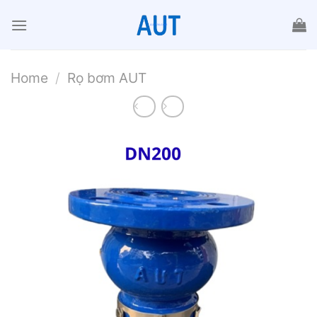
Chuyển
đến
nội
dung
Home
/
Rọ bơm AUT