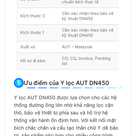
chuẩn bích thực tế
Cần xác nhận theo bản vẽ
Kích thước C
kỹ thuật DN450
Cần xác nhận theo bản vẽ
Kích thước f
kỹ thuật DN450
Xuất xứ
AUT – Malaysia
CO, CQ, Invoice, Packing
Hồ sơ đi kèm
list
Ưu điểm của Y lọc AUT DN450
Y lọc AUT DN450 được lựa chọn cho các hệ
thống đường ống lớn nhờ khả năng lọc cặn
thô, bảo vệ thiết bị phía sau và hỗ trợ hệ
thống vận hành ổn định hơn. Với kết nối mặt
bích chắc chắn và cấu tạo thân chữ Y dễ bảo
trì, sản phẩm phù hợp cho nhiều công trình