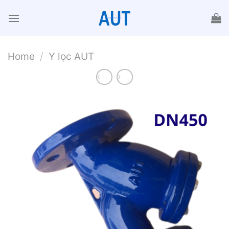
Chuyển
đến
nội
dung
Home
/
Y lọc AUT