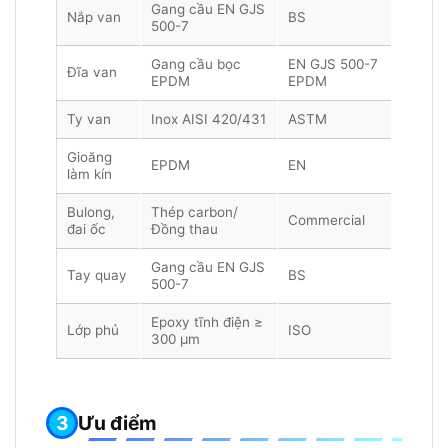
Gang cầu EN GJS
Nắp van
BS
500-7
Gang cầu bọc
EN GJS 500-7
Đĩa van
EPDM
EPDM
Ty van
Inox AISI 420/431
ASTM
Gioăng
EPDM
EN
làm kín
Bulong,
Thép carbon/
Commercial
đai ốc
Đồng thau
Gang cầu EN GJS
Tay quay
BS
500-7
Epoxy tĩnh điện ≥
Lớp phủ
ISO
300 µm
Ưu điểm