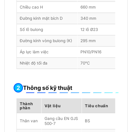
Chiều cao H
660 mm
Đường kính mặt bích D
340 mm
Số lỗ bulong
12 lỗ Ø23
Đường kính vòng bulong (K)
295 mm
Áp lực làm việc
PN10/PN16
Nhiệt độ tối đa
70°C
Thông số kỹ thuật
Thành
Vật liệu
Tiêu chuẩn
phần
Gang cầu EN GJS
Thân van
BS
500-7