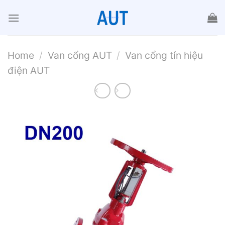
Chuyển
đến
nội
dung
Home
/
Van cổng AUT
/
Van cổng tín hiệu
điện AUT