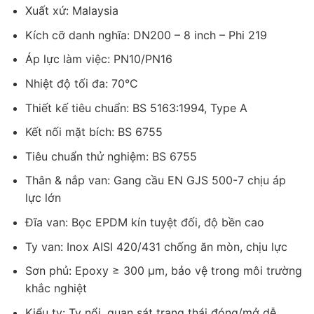
Xuất xứ: Malaysia
Kích cỡ danh nghĩa: DN200 – 8 inch – Phi 219
Áp lực làm việc: PN10/PN16
Nhiệt độ tối đa: 70°C
Thiết kế tiêu chuẩn: BS 5163:1994, Type A
Kết nối mặt bích: BS 6755
Tiêu chuẩn thử nghiệm: BS 6755
Thân & nắp van: Gang cầu EN GJS 500-7 chịu áp
lực lớn
Đĩa van: Bọc EPDM kín tuyệt đối, độ bền cao
Ty van: Inox AISI 420/431 chống ăn mòn, chịu lực
Sơn phủ: Epoxy ≥ 300 µm, bảo vệ trong môi trường
khắc nghiệt
Kiểu ty: Ty nổi, quan sát trạng thái đóng/mở dễ