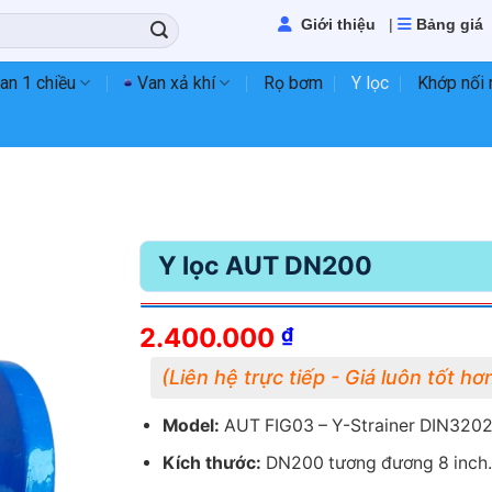
Giới thiệu
|
Bảng giá
an 1 chiều
Van xả khí
Rọ bơm
Y lọc
Khớp nối
Y lọc AUT DN200
2.400.000
₫
Model:
AUT FIG03 – Y-Strainer DIN3202
Kích thước:
DN200 tương đương 8 inch.