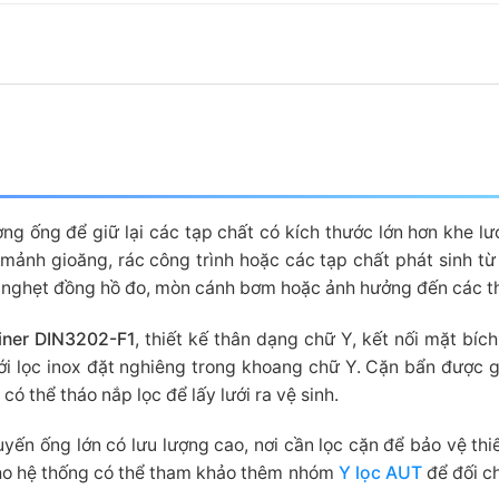
ờng ống để giữ lại các tạp chất có kích thước lớn hơn khe lư
ỉ, mảnh gioăng, rác công trình hoặc các tạp chất phát sinh 
, nghẹt đồng hồ đo, mòn cánh bơm hoặc ảnh hưởng đến các thi
iner DIN3202-F1
, thiết kế thân dạng chữ Y, kết nối mặt bíc
ới lọc inox đặt nghiêng trong khoang chữ Y. Cặn bẩn được giữ
ó thể tháo nắp lọc để lấy lưới ra vệ sinh.
ến ống lớn có lưu lượng cao, nơi cần lọc cặn để bảo vệ thiế
cho hệ thống có thể tham khảo thêm nhóm
Y lọc AUT
để đối ch