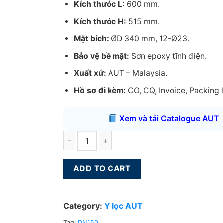
Kích thước L:
600 mm.
Kích thước H:
515 mm.
Mặt bích:
ØD 340 mm, 12-Ø23.
Bảo vệ bề mặt:
Sơn epoxy tĩnh điện.
Xuất xứ:
AUT – Malaysia.
Hồ sơ đi kèm:
CO, CQ, Invoice, Packing li
Xem và tải Catalogue AUT
Y lọc AUT DN200 quantity
ADD TO CART
Category:
Y lọc AUT
Tag:
DN150