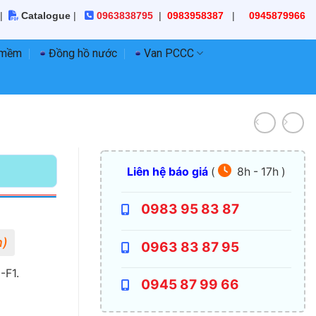
|
Catalogue
|
0963838795
|
0983958387
|
0945879966
 mềm
Đồng hồ nước
Van PCCC
Liên hệ báo giá
(
8h - 17h )
0983 95 83 87
0963 83 87 95
-F1.
0945 87 99 66