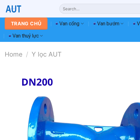
Chuyển
Search
đến
for:
nội
Van cổng
Van bướm
V
TRANG CHỦ
dung
Van thuỷ lực
Home
/
Y lọc AUT