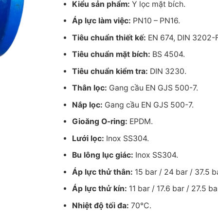
Kiểu sản phẩm:
Y lọc mặt bích.
Áp lực làm việc:
PN10 – PN16.
Tiêu chuẩn thiết kế:
EN 674, DIN 3202-F
Tiêu chuẩn mặt bích:
BS 4504.
Tiêu chuẩn kiểm tra:
DIN 3230.
Thân lọc:
Gang cầu EN GJS 500-7.
Nắp lọc:
Gang cầu EN GJS 500-7.
Gioăng O-ring:
EPDM.
Lưới lọc:
Inox SS304.
Bu lông lục giác:
Inox SS304.
Áp lực thử thân:
15 bar / 24 bar / 37.5 b
Áp lực thử kín:
11 bar / 17.6 bar / 27.5 ba
Nhiệt độ tối đa:
70°C.