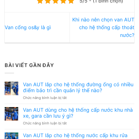
5/5 - (1 bình chọn)
Khi nào nên chọn van AUT
Van cổng os&y là gì
cho hệ thống cấp thoát
nước?
BÀI VIẾT GẦN ĐÂY
Van AUT lắp cho hệ thống đường ống có nhiều
điểm bảo trì cần quản lý thế nào?
ở
Chức năng bình luận bị tắt
Van
AUT
Van AUT dùng cho hệ thống cấp nước khu nhà
lắp
xe, gara cần lưu ý gì?
cho
ở
Chức năng bình luận bị tắt
hệ
Van
thống
AUT
Van AUT lắp cho hệ thống nước cấp khu rửa
đường
dùng