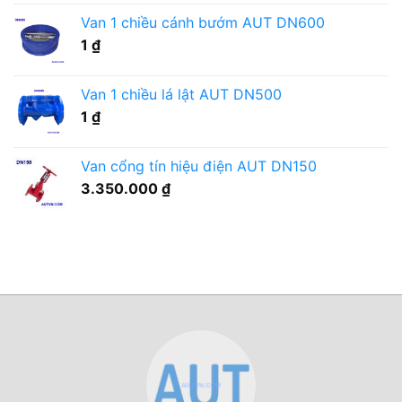
gì?
Van 1 chiều cánh bướm AUT DN600
1
₫
Van 1 chiều lá lật AUT DN500
1
₫
Van cổng tín hiệu điện AUT DN150
3.350.000
₫