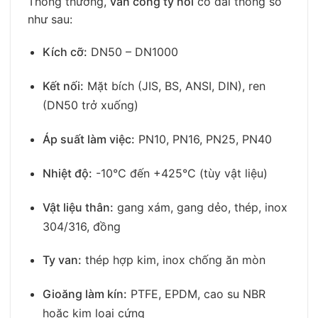
Thông thường,
van cổng ty nổi
có dải thông số
như sau:
Kích cỡ:
DN50 – DN1000
Kết nối:
Mặt bích (JIS, BS, ANSI, DIN), ren
(DN50 trở xuống)
Áp suất làm việc:
PN10, PN16, PN25, PN40
Nhiệt độ:
-10°C đến +425°C (tùy vật liệu)
Vật liệu thân:
gang xám, gang dẻo, thép, inox
304/316, đồng
Ty van:
thép hợp kim, inox chống ăn mòn
Gioăng làm kín:
PTFE, EPDM, cao su NBR
hoặc kim loại cứng