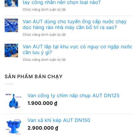
ống
tay công nhân nên chọn loại nào?
cho
có
ở
Chức năng bình luận bị tắt
hệ
nhiều
Van
thống
điểm
AUT
Van AUT dùng cho tuyến ống cấp nước chạy
cấp
bảo
lắp
nước
dọc hàng rào nhà máy cần bố trí ra sao?
trì
cho
khu
cần
ở
Chức năng bình luận bị tắt
hệ
nhà
quản
Van
thống
xe,
lý
AUT
Van AUT lắp tại khu vực có nguy cơ ngập nước
nước
gara
thế
dùng
cấp
cần lưu ý gì?
cần
nào?
cho
khu
lưu
ở
Chức năng bình luận bị tắt
tuyến
rửa
ý
Van
ống
tay
gì?
AUT
cấp
công
lắp
SẢN PHẨM BÁN CHẠY
nước
nhân
tại
chạy
nên
khu
dọc
chọn
vực
hàng
loại
Van cổng ty chìm nắp chụp AUT DN125
có
rào
nào?
nguy
nhà
1.900.000
₫
cơ
máy
ngập
cần
nước
bố
Van xả khí kép AUT DN150
cần
trí
lưu
2.900.000
₫
ra
ý
sao?