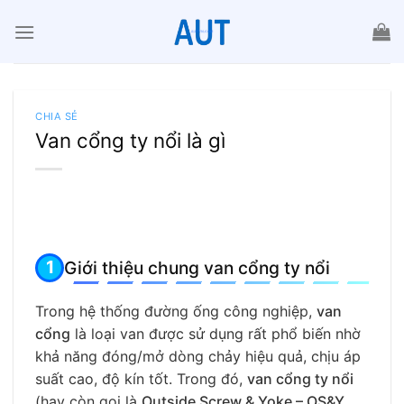
Chuyển
đến
nội
dung
CHIA SẺ
Van cổng ty nổi là gì
Giới thiệu chung van cổng ty nổi
Trong hệ thống đường ống công nghiệp,
van
cổng
là loại van được sử dụng rất phổ biến nhờ
khả năng đóng/mở dòng chảy hiệu quả, chịu áp
suất cao, độ kín tốt. Trong đó,
van cổng ty nổi
(hay còn gọi là
Outside Screw & Yoke – OS&Y