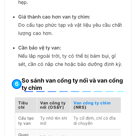
hẹp.
Giá thành cao hơn van ty chìm:
Do cấu tạo phức tạp và vật liệu yêu cầu chất
lượng cao hơn.
Cần bảo vệ ty van:
Nếu lắp ngoài trời, ty có thể bị bám bụi, gỉ
sét, cần có nắp che hoặc bảo dưỡng định kỳ.
So sánh van cổng ty nổi và van cổng
ty chìm
Tiêu
Van cổng ty
Van cổng ty chìm
chí
nổi (OS&Y)
(NRS)
Cấu tạo
Ty nhô lên khi
Ty cố định, chỉ có đĩa
ty van
mở
di chuyển
Quan