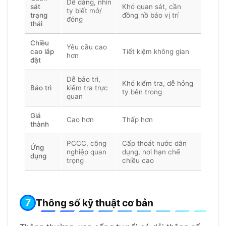
Dễ dàng, nhìn
sát
Khó quan sát, cần
ty biết mở/
trạng
đồng hồ báo vị trí
đóng
thái
Chiều
Yêu cầu cao
cao lắp
Tiết kiệm không gian
hơn
đặt
Dễ bảo trì,
Khó kiểm tra, dễ hỏng
Bảo trì
kiểm tra trực
ty bên trong
quan
Giá
Cao hơn
Thấp hơn
thành
PCCC, công
Cấp thoát nước dân
Ứng
nghiệp quan
dụng, nơi hạn chế
dụng
trọng
chiều cao
Thông số kỹ thuật cơ bản