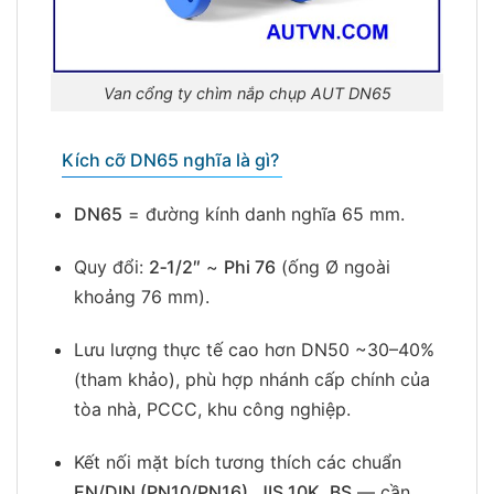
Van cổng ty chìm nắp chụp AUT DN65
Kích cỡ DN65 nghĩa là gì?
DN65
= đường kính danh nghĩa 65 mm.
Quy đổi:
2‑1/2″
~
Phi 76
(ống Ø ngoài
khoảng 76 mm).
Lưu lượng thực tế cao hơn DN50 ~30–40%
(tham khảo), phù hợp nhánh cấp chính của
tòa nhà, PCCC, khu công nghiệp.
Kết nối mặt bích tương thích các chuẩn
EN/DIN (PN10/PN16), JIS 10K, BS
— cần