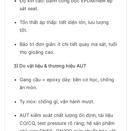
Độ kín cao: bánh cổng bọc EPDM/NBR ép
sát seat.
Tổn thất áp thấp: tiết diện lớn, lưu lượng
tốt.
Bảo trì đơn giản: ít chi tiết quay ma sát, tuổi
thọ gioăng cao.
3) Do vật liệu & thương hiệu AUT
Gang cầu + epoxy dày: bền cơ học, chống
ăn mòn.
Ty inox: chống gỉ, vận hành mượt.
AUT kiểm soát chất lượng ổn định, tài liệu
CO/CQ, test pressure rõ ràng; hệ sản phẩm