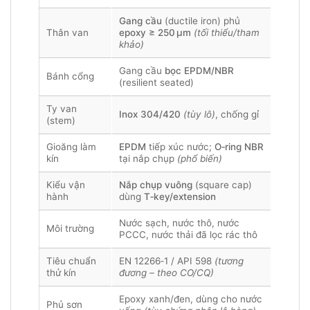
Gang cầu
(ductile iron) phủ
Thân van
epoxy ≥ 250 µm
(tối thiểu/tham
khảo)
Gang cầu
bọc EPDM/NBR
Bánh cổng
(resilient seated)
Ty van
Inox 304/420
(tùy lô)
, chống gỉ
(stem)
Gioăng làm
EPDM
tiếp xúc nước;
O‑ring NBR
kín
tại nắp chụp
(phổ biến)
Kiểu vận
Nắp chụp vuông
(square cap)
hành
dùng
T‑key/extension
Nước sạch, nước thô, nước
Môi trường
PCCC, nước thải đã lọc rác thô
Tiêu chuẩn
EN 12266‑1 / API 598
(tương
thử kín
đương – theo CO/CQ)
Epoxy xanh/đen, dùng cho nước
Phủ sơn