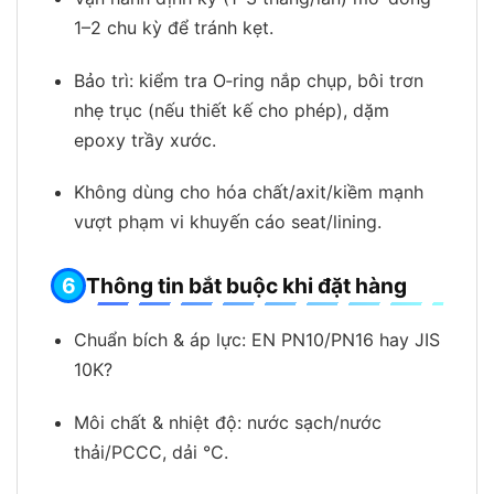
1–2 chu kỳ để tránh kẹt.
Bảo trì: kiểm tra O‑ring nắp chụp, bôi trơn
nhẹ trục (nếu thiết kế cho phép), dặm
epoxy trầy xước.
Không dùng cho hóa chất/axit/kiềm mạnh
vượt phạm vi khuyến cáo seat/lining.
Thông tin bắt buộc khi đặt hàng
Chuẩn bích & áp lực: EN PN10/PN16 hay JIS
10K?
Môi chất & nhiệt độ: nước sạch/nước
thải/PCCC, dải °C.