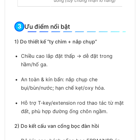
uống
(tùy chứng nhận lô hàng)
Ưu điểm nổi bật
1) Do thiết kế “ty chìm + nắp chụp”
Chiều cao lắp đặt thấp → dễ đặt trong
hầm/hố ga.
An toàn & kín bẩn: nắp chụp che
bụi/bùn/nước; hạn chế kẹt/oxy hóa.
Hỗ trợ T‑key/extension rod thao tác từ mặt
đất, phù hợp đường ống chôn ngầm.
2) Do kết cấu van cổng bọc đàn hồi