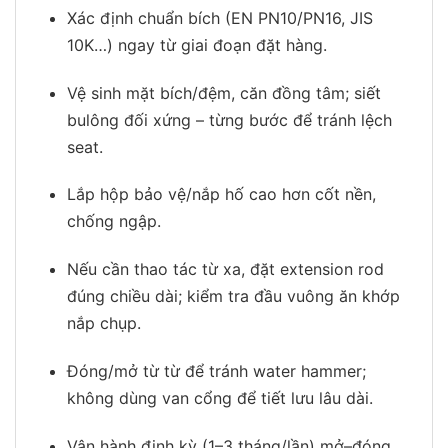
Xác định chuẩn bích (EN PN10/PN16, JIS
10K…) ngay từ giai đoạn đặt hàng.
Vệ sinh mặt bích/đệm, căn đồng tâm; siết
bulông đối xứng – từng bước để tránh lệch
seat.
Lắp hộp bảo vệ/nắp hố cao hơn cốt nền,
chống ngập.
Nếu cần thao tác từ xa, đặt extension rod
đúng chiều dài; kiểm tra đầu vuông ăn khớp
nắp chụp.
Đóng/mở từ từ để tránh water hammer;
không dùng van cổng để tiết lưu lâu dài.
Vận hành định kỳ (1–3 tháng/lần) mở–đóng