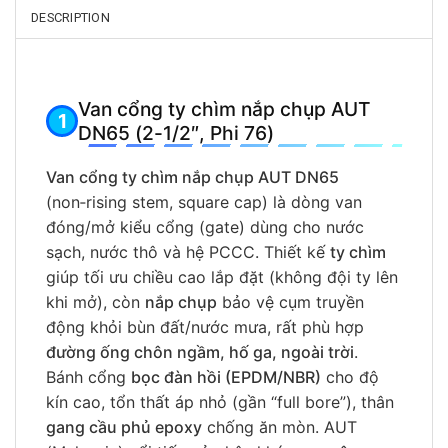
DESCRIPTION
Van cổng ty chìm nắp chụp AUT
DN65 (2-1/2″, Phi 76)
Van cổng ty chìm nắp chụp AUT DN65
(non‑rising stem, square cap) là dòng van
đóng/mở kiểu cổng (gate) dùng cho nước
sạch, nước thô và hệ PCCC. Thiết kế
ty chìm
giúp tối ưu chiều cao lắp đặt (không đội ty lên
khi mở), còn
nắp chụp
bảo vệ cụm truyền
động khỏi bùn đất/nước mưa, rất phù hợp
đường ống chôn ngầm, hố ga, ngoài trời
.
Bánh cổng
bọc đàn hồi (EPDM/NBR)
cho độ
kín cao, tổn thất áp nhỏ (gần “full bore”), thân
gang cầu phủ epoxy
chống ăn mòn. AUT