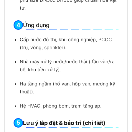
phủ size DN50…DN300 giúp chuẩn hóa vật
tư.
Ứng dụng
Cấp nước đô thị, khu công nghiệp, PCCC
(trụ, vòng, sprinkler).
Nhà máy xử lý nước/nước thải (đầu vào/ra
bể, khu tiền xử lý).
Hạ tầng ngầm (hố van, hộp van, mương kỹ
thuật).
Hệ HVAC, phòng bơm, trạm tăng áp.
Lưu ý lắp đặt & bảo trì (chi tiết)