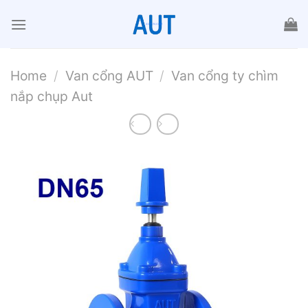
Chuyển
đến
nội
dung
Home
/
Van cổng AUT
/
Van cổng ty chìm
nắp chụp Aut