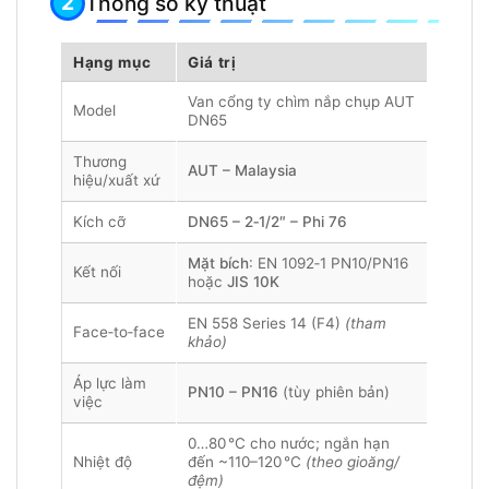
Thông số kỹ thuật
Hạng mục
Giá trị
Van cổng ty chìm nắp chụp AUT
Model
DN65
Thương
AUT – Malaysia
hiệu/xuất xứ
Kích cỡ
DN65 – 2‑1/2″ – Phi 76
Mặt bích
: EN 1092‑1 PN10/PN16
Kết nối
hoặc
JIS 10K
EN 558 Series 14 (F4)
(tham
Face‑to‑face
khảo)
Áp lực làm
PN10 – PN16
(tùy phiên bản)
việc
0…80 °C cho nước; ngắn hạn
Nhiệt độ
đến ~110–120 °C
(theo gioăng/
đệm)