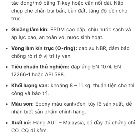
tác đóng/mở bằng T-key hoặc cần nối dài. Nắp
chụp che chắn bụi bẩn, bùn đất, tăng độ bền cho
trục.
Gioăng làm kín:
EPDM cao cấp, chịu nước sạch và
áp lực cao, an toàn với nước sinh hoạt.
Vòng làm kín trục (O-ring):
cao su NBR, đảm bảo
chống rò rỉ ở vị trí ty van.
Tiêu chuẩn thử nghiệm:
đáp ứng EN 1074, EN
12266-1 hoặc API 598.
Khối lượng van:
khoảng 8 – 11 kg, thuận tiện cho thi
công và bảo trì.
Màu sơn:
Epoxy màu xanh/đen, tùy lô sản xuất, dễ
nhận biết sản phẩm chính hãng.
Xuất xứ:
Hãng AUT – Malaysia, có đầy đủ chứng chỉ
CO, CQ đi kèm.