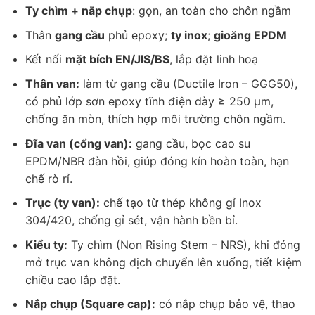
Ty chìm + nắp chụp
: gọn, an toàn cho chôn ngầm
Thân
gang cầu
phủ epoxy;
ty inox
;
gioăng EPDM
Kết nối
mặt bích EN/JIS/BS
, lắp đặt linh hoạ
Thân van:
làm từ gang cầu (Ductile Iron – GGG50),
có phủ lớp sơn epoxy tĩnh điện dày ≥ 250 µm,
chống ăn mòn, thích hợp môi trường chôn ngầm.
Đĩa van (cổng van):
gang cầu, bọc cao su
EPDM/NBR đàn hồi, giúp đóng kín hoàn toàn, hạn
chế rò rỉ.
Trục (ty van):
chế tạo từ thép không gỉ Inox
304/420, chống gỉ sét, vận hành bền bỉ.
Kiểu ty:
Ty chìm (Non Rising Stem – NRS), khi đóng
mở trục van không dịch chuyển lên xuống, tiết kiệm
chiều cao lắp đặt.
Nắp chụp (Square cap):
có nắp chụp bảo vệ, thao