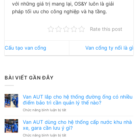
với những giá trị mang lại, OS&Y luôn là giải
pháp tối ưu cho công nghiệp và hạ tầng.
Rate this post
Cấu tạo van cổng
Van cổng ty nổi là gì
BÀI VIẾT GẦN ĐÂY
Van AUT lắp cho hệ thống đường ống có nhiều
điểm bảo trì cần quản lý thế nào?
ở
Chức năng bình luận bị tắt
Van
AUT
Van AUT dùng cho hệ thống cấp nước khu nhà
lắp
xe, gara cần lưu ý gì?
cho
ở
Chức năng bình luận bị tắt
hệ