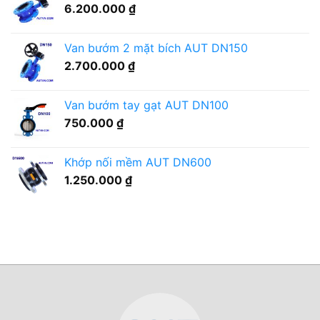
lưu
6.200.000
₫
ra
ý
sao?
gì?
Van bướm 2 mặt bích AUT DN150
2.700.000
₫
Van bướm tay gạt AUT DN100
750.000
₫
Khớp nối mềm AUT DN600
1.250.000
₫