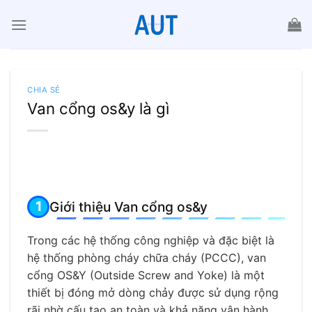
Chuyển
đến
nội
dung
CHIA SẺ
Van cổng os&y là gì
Giới thiệu Van cổng os&y
Trong các hệ thống công nghiệp và đặc biệt là
hệ thống phòng cháy chữa cháy (PCCC), van
cổng OS&Y (Outside Screw and Yoke) là một
thiết bị đóng mở dòng chảy được sử dụng rộng
rãi nhờ cấu tạo an toàn và khả năng vận hành