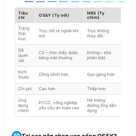
Tiêu
NRS (Ty
OS&Y (Ty nổi)
chí
chìm)
Trạng
Trục nổi ra ngoài khi
Trục không
thái
mở
thay đổi
trục
Dễ
Có – nhìn thấy được
Không – khó
quan
bằng mắt thường
phân biệt
sát
Kích
Cồng kềnh hơn
Gọn gàng hơn
thước
Chi phí
Cao hơn
Thấp hơn
Ứng
Hệ thống
PCCC, công nghiệp
dụng
đường ống dân
yêu cầu an toàn cao
chính
dụng
Tại sao nên chọn van cổng OS&Y?