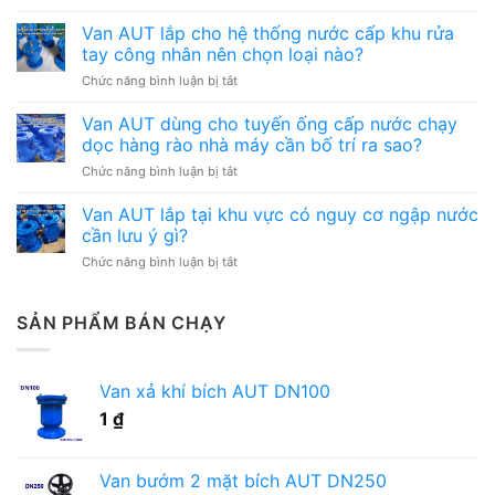
Van
thống
AUT
Van AUT lắp cho hệ thống nước cấp khu rửa
đường
dùng
ống
tay công nhân nên chọn loại nào?
cho
có
ở
Chức năng bình luận bị tắt
hệ
nhiều
Van
thống
điểm
AUT
Van AUT dùng cho tuyến ống cấp nước chạy
cấp
bảo
lắp
nước
dọc hàng rào nhà máy cần bố trí ra sao?
trì
cho
khu
cần
ở
Chức năng bình luận bị tắt
hệ
nhà
quản
Van
thống
xe,
lý
AUT
Van AUT lắp tại khu vực có nguy cơ ngập nước
nước
gara
thế
dùng
cấp
cần lưu ý gì?
cần
nào?
cho
khu
lưu
ở
Chức năng bình luận bị tắt
tuyến
rửa
ý
Van
ống
tay
gì?
AUT
cấp
công
lắp
SẢN PHẨM BÁN CHẠY
nước
nhân
tại
chạy
nên
khu
dọc
chọn
vực
hàng
loại
Van xả khí bích AUT DN100
có
rào
nào?
nguy
nhà
1
₫
cơ
máy
ngập
cần
nước
bố
Van bướm 2 mặt bích AUT DN250
cần
trí