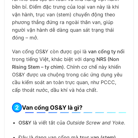
bền bỉ. Điểm đặc trưng của loại van này là khi
vận hành, trục van (stem) chuyển động theo
phương thẳng đứng ra ngoài thân van, giúp
người vận hành dễ dàng quan sát trạng thái
đóng – mở.
Van cổng OS&Y còn được gọi là
van cổng ty nổi
trong tiếng Việt, khác biệt với dạng
NRS (Non
Rising Stem – ty chìm)
. Chính cơ chế này khiến
OS&Y được ưa chuộng trong các ứng dụng yêu
cầu kiểm soát an toàn trực quan, như PCCC,
cấp thoát nước, dầu khí và hóa chất.
Van cổng OS&Y là gì?
OS&Y
là viết tắt của
Outside Screw and Yoke
.
Đây là dạng van cổng mà
trục van (stem)