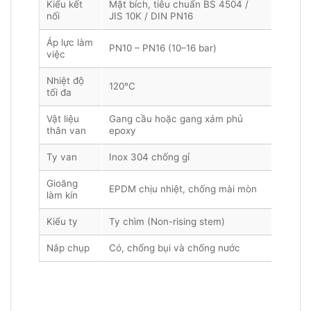
Kiểu kết
Mặt bích, tiêu chuẩn BS 4504 /
nối
JIS 10K / DIN PN16
Áp lực làm
PN10 – PN16 (10–16 bar)
việc
Nhiệt độ
120°C
tối đa
Vật liệu
Gang cầu hoặc gang xám phủ
thân van
epoxy
Ty van
Inox 304 chống gỉ
Gioăng
EPDM chịu nhiệt, chống mài mòn
làm kín
Kiểu ty
Ty chìm (Non-rising stem)
Nắp chụp
Có, chống bụi và chống nước