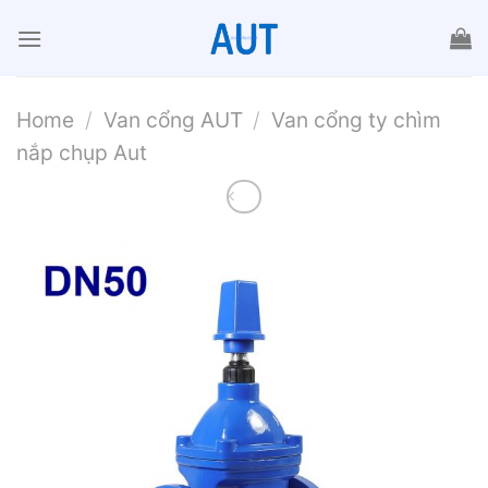
Chuyển
đến
nội
dung
Home
/
Van cổng AUT
/
Van cổng ty chìm
nắp chụp Aut