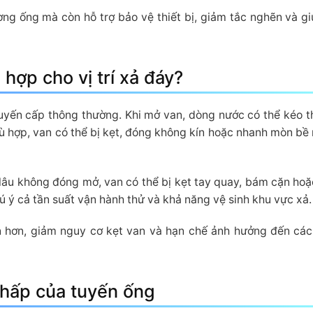
ờng ống mà còn hỗ trợ bảo vệ thiết bị, giảm tắc nghẽn và g
hợp cho vị trí xả đáy?
tuyến cấp thông thường. Khi mở van, dòng nước có thể kéo t
hù hợp, van có thể bị kẹt, đóng không kín hoặc nhanh mòn bề
 lâu không đóng mở, van có thể bị kẹt tay quay, bám cặn hoặ
hú ý cả tần suất vận hành thử và khả năng vệ sinh khu vực xả.
 hơn, giảm nguy cơ kẹt van và hạn chế ảnh hưởng đến các 
 thấp của tuyến ống