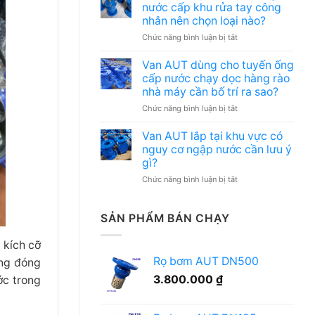
dùng
có
nước cấp khu rửa tay công
cho
nhiều
nhân nên chọn loại nào?
hệ
điểm
ở
Chức năng bình luận bị tắt
thống
bảo
Van
cấp
trì
AUT
nước
cần
Van AUT dùng cho tuyến ống
lắp
khu
quản
cấp nước chạy dọc hàng rào
cho
nhà
lý
nhà máy cần bố trí ra sao?
hệ
xe,
thế
ở
Chức năng bình luận bị tắt
thống
gara
nào?
Van
nước
cần
AUT
cấp
lưu
Van AUT lắp tại khu vực có
dùng
khu
ý
nguy cơ ngập nước cần lưu ý
cho
rửa
gì?
gì?
tuyến
tay
ở
Chức năng bình luận bị tắt
ống
công
Van
cấp
nhân
AUT
nước
nên
lắp
chạy
chọn
SẢN PHẨM BÁN CHẠY
tại
dọc
loại
khu
hàng
nào?
 kích cỡ
vực
rào
Rọ bơm AUT DN500
ông đóng
có
nhà
nguy
máy
3.800.000
₫
ớc trong
cơ
cần
ngập
bố
nước
trí