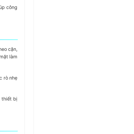
iúp công
heo cặn,
 mặt làm
c rò nhẹ
thiết bị