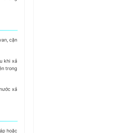
van, cặn
u khi xả
ên trong
 nước xả
 áp hoặc