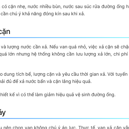
ch có cặn nhẹ, nước nhiều bùn, nước sau súc rửa đường ống 
cần chú ý khả năng đóng kín sau khi xả.
cặn
 và lượng nước cần xả. Nếu van quá nhỏ, việc xả cặn sẽ ch
uá lớn nhưng hệ thống không cần lưu lượng xả lớn, chi phí
dung tích bể, lượng cặn và yêu cầu thời gian xả. Với tuyến 
ải đủ để xả nước bẩn và cặn lắng hiệu quả.
hiết kế vì có thể làm giảm hiệu quả vệ sinh đường ống.
áy
ụ nên chọn van không chú ý áp lực. Thực tế, van xả cặn vẫ