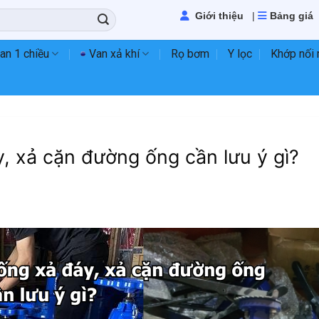
Giới thiệu
|
Bảng giá
an 1 chiều
Van xả khí
Rọ bơm
Y lọc
Khớp nối
, xả cặn đường ống cần lưu ý gì?