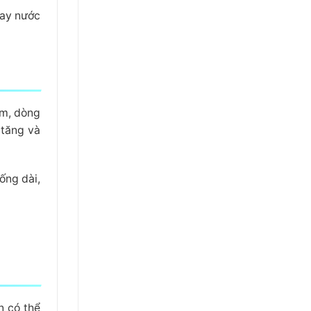
hay nước
ậm, dòng
 tăng và
ống dài,
n có thể