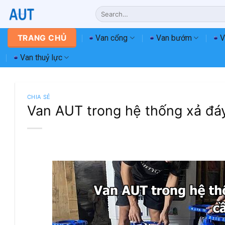
Chuyển
Search
đến
for:
nội
Van cổng
Van bướm
V
TRANG CHỦ
dung
Van thuỷ lực
CHIA SẺ
Van AUT trong hệ thống xả đáy