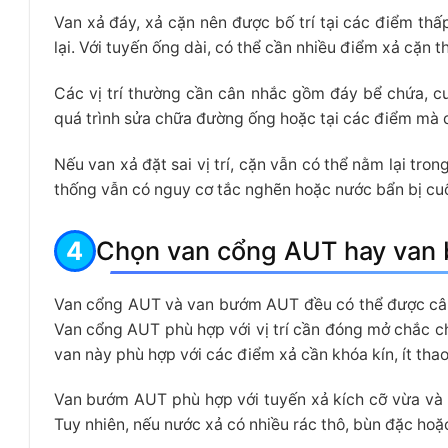
Van xả đáy, xả cặn nên được bố trí tại các điểm th
lại. Với tuyến ống dài, có thể cần nhiều điểm xả cặn t
Các vị trí thường cần cân nhắc gồm đáy bể chứa, cuố
quá trình sửa chữa đường ống hoặc tại các điểm mà
Nếu van xả đặt sai vị trí, cặn vẫn có thể nằm lại tr
thống vẫn có nguy cơ tắc nghẽn hoặc nước bẩn bị cu
Chọn van cổng AUT hay van
Van cổng AUT và van bướm AUT đều có thể được cân 
Van cổng AUT phù hợp với vị trí cần đóng mở chắc c
van này phù hợp với các điểm xả cần khóa kín, ít thao 
Van bướm AUT phù hợp với tuyến xả kích cỡ vừa và lớ
Tuy nhiên, nếu nước xả có nhiều rác thô, bùn đặc hoặc