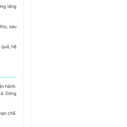
ớng lắng
thu, sau
 quả, hệ
ận hành.
xả. Dòng
hạn chế.