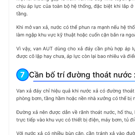
chịu áp lực của toàn bộ hệ thống, đặc biệt khi lắp
tầng.
Khi mở van xả, nước có thể phun ra mạnh nếu hệ thố
làm ngập khu vực kỹ thuật hoặc cuốn cặn bắn ra ngoà
Vì vậy, van AUT dùng cho xả đáy cần phù hợp áp lự
được cô lập hay chưa, áp lực còn lại bao nhiêu và đi
Cần bố trí đường thoát nước 
Van xả đáy chỉ hiệu quả khi nước xả có đường thoá
phòng bơm, tầng hầm hoặc nền nhà xưởng có thể bị 
Đường xả nên được dẫn về rãnh thoát nước, hố thu, h
trực tiếp vào khu vực có thiết bị điện, máy bơm, tủ đ
Với nước xả có nhiều bùn cặn, cần tránh xả vào đườ