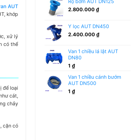
Rọ bơm AUT DN125
cần
ra
van AUT
lưu
sao?
2.800.000
₫
UT, khớp
ý
gì?
Y lọc AUT DN450
2.400.000
₫
c, xử lý
n có thể
Van 1 chiều lá lật AUT
DN80
1
₫
Van 1 chiều cánh bướm
AUT DN500
 để loại
1
₫
như cát,
òng chảy
, cặn có