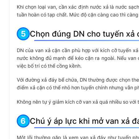
Khi chọn loại van, cần xác định nước xả là nước sạ
tuần hoàn có tạp chất. Mức độ cặn càng cao thì càng 
Chọn đúng DN cho tuyến xả 
DN của van xả cặn cần phù hợp với kích cỡ tuyến xả
nước không đủ mạnh để kéo cặn ra ngoài. Nếu van q
việc bố trí có thể cồng kềnh.
Với đường xả đáy bể chứa, DN thường được chọn theo 
điểm xả cặn có thể nhỏ hơn tuyến chính nhưng vẫn ph
Không nên tự ý giảm kích cỡ van xả quá nhiều so với t
Chú ý áp lực khi mở van xả đ
Một lỗi thường gặp là xem van xả đáy như tuyến ph