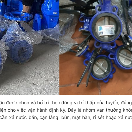
 được chọn và bố trí theo đúng vị trí thấp của tuyến, đúng
tiện cho việc vận hành định kỳ. Đây là nhóm van thường kh
 cần xả nước bẩn, cặn lắng, bùn, mạt hàn, rỉ sét hoặc xả nư