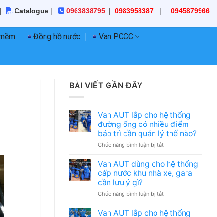
|
Catalogue
|
0963838795
|
0983958387
|
0945879966
 mềm
Đồng hồ nước
Van PCCC
BÀI VIẾT GẦN ĐÂY
Van AUT lắp cho hệ thống
đường ống có nhiều điểm
bảo trì cần quản lý thế nào?
ở
Chức năng bình luận bị tắt
Van
AUT
Van AUT dùng cho hệ thống
lắp
cấp nước khu nhà xe, gara
cho
cần lưu ý gì?
hệ
ở
Chức năng bình luận bị tắt
thống
Van
đường
AUT
ống
Van AUT lắp cho hệ thống