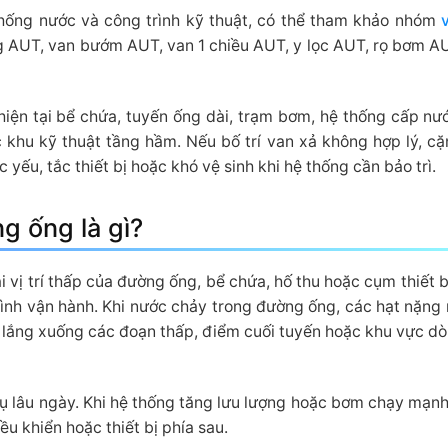
hống nước và công trình kỹ thuật, có thể tham khảo nhóm
 AUT, van bướm AUT, van 1 chiều AUT, y lọc AUT, rọ bơm A
hiện tại bể chứa, tuyến ống dài, trạm bơm, hệ thống cấp nướ
 khu kỹ thuật tầng hầm. Nếu bố trí van xả không hợp lý, cặ
 yếu, tắc thiết bị hoặc khó vệ sinh khi hệ thống cần bảo trì.
g ống là gì?
i vị trí thấp của đường ống, bể chứa, hố thu hoặc cụm thiết bị
rình vận hành. Khi nước chảy trong đường ống, các hạt nặng 
g lắng xuống các đoạn thấp, điểm cuối tuyến hoặc khu vực d
tụ lâu ngày. Khi hệ thống tăng lưu lượng hoặc bơm chạy mạnh
u khiển hoặc thiết bị phía sau.