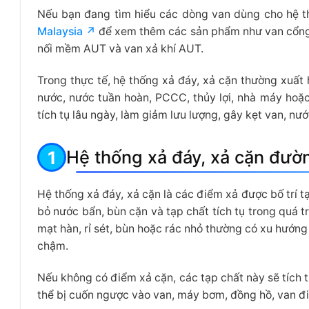
Nếu bạn đang tìm hiểu các dòng van dùng cho hệ t
Malaysia ↗
để xem thêm các sản phẩm như van cổng
nối mềm AUT và van xả khí AUT.
Trong thực tế, hệ thống xả đáy, xả cặn thường xuất 
nước, nước tuần hoàn, PCCC, thủy lợi, nhà máy hoặc
tích tụ lâu ngày, làm giảm lưu lượng, gây kẹt van, nước
Hệ thống xả đáy, xả cặn đườn
Hệ thống xả đáy, xả cặn là các điểm xả được bố trí tạ
bỏ nước bẩn, bùn cặn và tạp chất tích tụ trong quá t
mạt hàn, rỉ sét, bùn hoặc rác nhỏ thường có xu hướn
chậm.
Nếu không có điểm xả cặn, các tạp chất này sẽ tích 
thể bị cuốn ngược vào van, máy bơm, đồng hồ, van điề