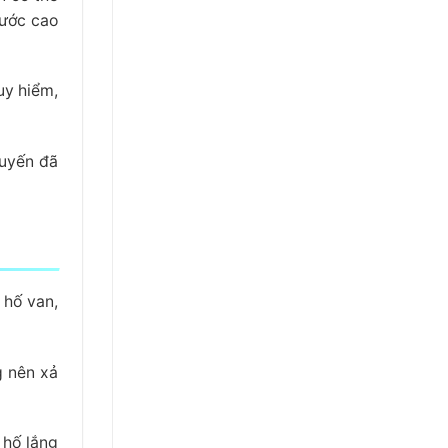
nước cao
uy hiểm,
tuyến đã
 hố van,
g nên xả
 hố lắng