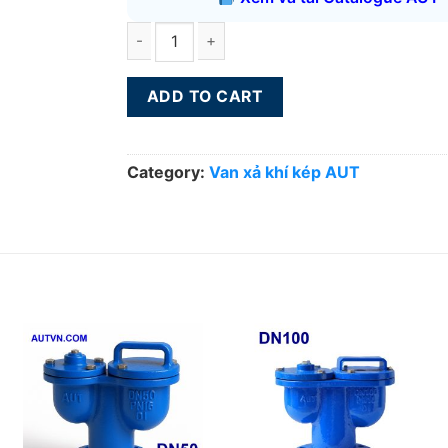
Van xả khí kép AUT DN65 quantity
ADD TO CART
Category:
Van xả khí kép AUT