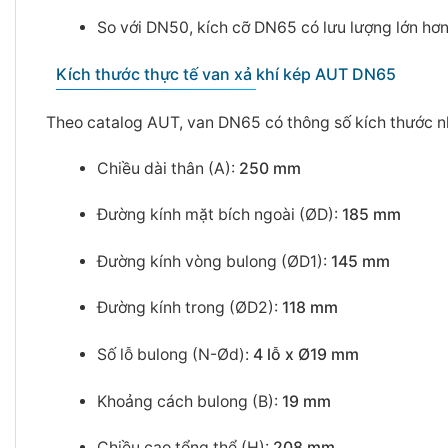
So với DN50, kích cỡ DN65 có lưu lượng lớn hơn
Kích thước thực tế van xả khí kép AUT DN65
Theo catalog AUT, van DN65 có thông số kích thước n
Chiều dài thân (A):
250 mm
Đường kính mặt bích ngoài (ØD):
185 mm
Đường kính vòng bulong (ØD1):
145 mm
Đường kính trong (ØD2):
118 mm
Số lỗ bulong (N-Ød):
4 lỗ x Ø19 mm
Khoảng cách bulong (B):
19 mm
Chiều cao tổng thể (H):
208 mm