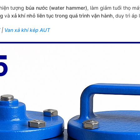
 hiện tượng
búa nước (water hammer)
, làm giảm tuổi thọ m
ng
và
xả khí nhỏ liên tục trong quá trình vận hành
, duy trì áp
T
|
Van xả khí kép AUT