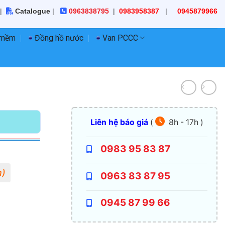
|
Catalogue
|
0963838795
|
0983958387
|
0945879966
 mềm
Đồng hồ nước
Van PCCC
Liên hệ báo giá
(
8h - 17h )
0983 95 83 87
0963 83 87 95
0945 87 99 66