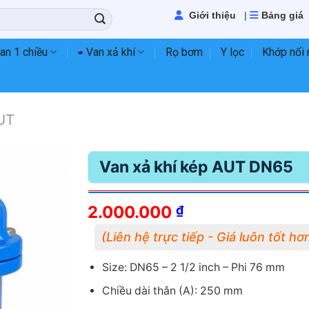
Giới thiệu
|
Bảng giá
an 1 chiều
Van xả khí
Rọ bơm
Y lọc
Khớp nối
UT
Van xả khí kép AUT DN65
2.000.000
₫
Size: DN65 – 2 1/2 inch – Phi 76 mm
Chiều dài thân (A): 250 mm