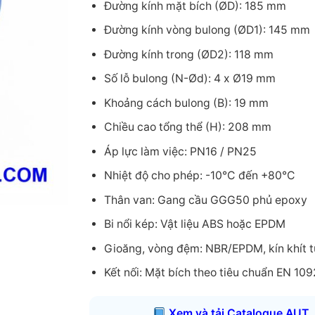
Đường kính mặt bích (ØD): 185 mm
Đường kính vòng bulong (ØD1): 145 mm
Đường kính trong (ØD2): 118 mm
Số lỗ bulong (N-Ød): 4 x Ø19 mm
Khoảng cách bulong (B): 19 mm
Chiều cao tổng thể (H): 208 mm
Áp lực làm việc: PN16 / PN25
Nhiệt độ cho phép: -10°C đến +80°C
Thân van: Gang cầu GGG50 phủ epoxy
Bi nổi kép: Vật liệu ABS hoặc EPDM
Gioăng, vòng đệm: NBR/EPDM, kín khít t
Kết nối: Mặt bích theo tiêu chuẩn EN 10
Xem và tải Catalogue AUT