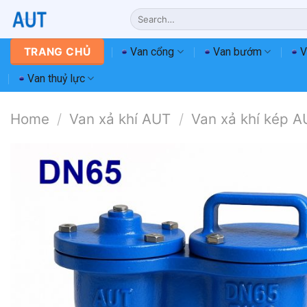
Chuyển
Search
đến
for:
nội
Van cổng
Van bướm
V
TRANG CHỦ
dung
Van thuỷ lực
Home
/
Van xả khí AUT
/
Van xả khí kép A