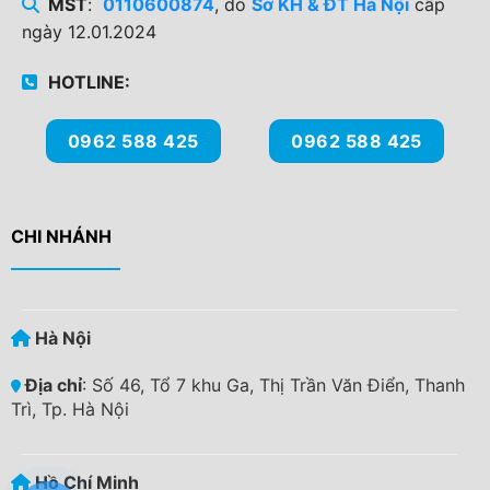
MST
:
0110600874
, do
Sở KH & ĐT Hà Nội
cấp
ngày 12.01.2024
HOTLINE:
0962 588 425
0962 588 425
CHI NHÁNH
Hà Nội
Địa chỉ
: Số 46, Tổ 7 khu Ga, Thị Trần Văn Điển, Thanh
Trì, Tp. Hà Nội
Hồ Chí Minh