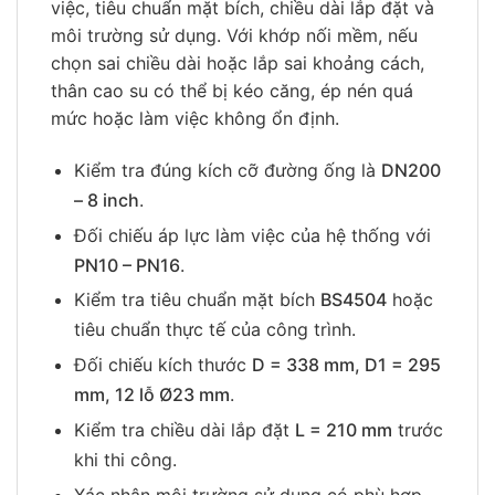
việc, tiêu chuẩn mặt bích, chiều dài lắp đặt và
môi trường sử dụng. Với khớp nối mềm, nếu
chọn sai chiều dài hoặc lắp sai khoảng cách,
thân cao su có thể bị kéo căng, ép nén quá
mức hoặc làm việc không ổn định.
Kiểm tra đúng kích cỡ đường ống là
DN200
– 8 inch
.
Đối chiếu áp lực làm việc của hệ thống với
PN10 – PN16
.
Kiểm tra tiêu chuẩn mặt bích
BS4504
hoặc
tiêu chuẩn thực tế của công trình.
Đối chiếu kích thước
D = 338 mm, D1 = 295
mm, 12 lỗ Ø23 mm
.
Kiểm tra chiều dài lắp đặt
L = 210 mm
trước
khi thi công.
Xác nhận môi trường sử dụng có phù hợp