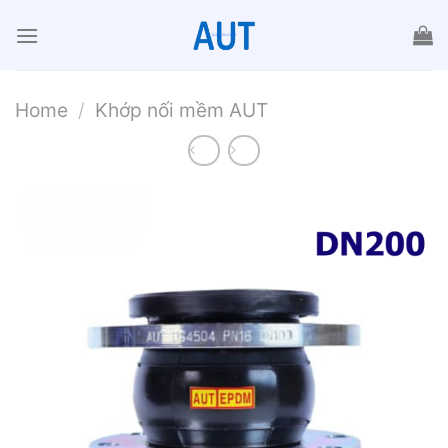
Chuyển
đến
nội
dung
Home
/
Khớp nối mềm AUT