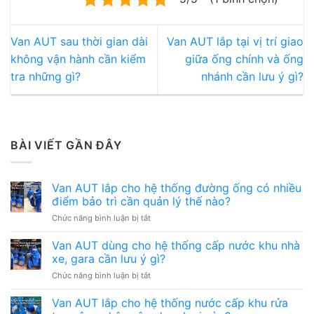
Van AUT sau thời gian dài
Van AUT lắp tại vị trí giao
không vận hành cần kiểm
giữa ống chính và ống
tra những gì?
nhánh cần lưu ý gì?
BÀI VIẾT GẦN ĐÂY
Van AUT lắp cho hệ thống đường ống có nhiều
điểm bảo trì cần quản lý thế nào?
ở
Chức năng bình luận bị tắt
Van
AUT
Van AUT dùng cho hệ thống cấp nước khu nhà
lắp
xe, gara cần lưu ý gì?
cho
ở
Chức năng bình luận bị tắt
hệ
Van
thống
AUT
Van AUT lắp cho hệ thống nước cấp khu rửa
đường
dùng
ống