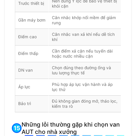
Nên dùng Y lọc để bảo vệ thiết bị
Trước thiết bị
khỏi cặn
Cân nhắc khớp nối mềm để giảm
Gần máy bơm
rung
Cân nhắc van xả khí nếu dễ tích
Điểm cao
khí
Cần điểm xả cặn nếu tuyến dài
Điểm thấp
hoặc nước nhiều cặn
Chọn đúng theo đường ống và
DN van
lưu lượng thực tế
Phù hợp áp lực vận hành và áp
Áp lực
lực thử
Đủ không gian đóng mở, tháo lọc,
Bảo trì
kiểm tra rò
Những lỗi thường gặp khi chọn van
AUT cho nhà xưởng