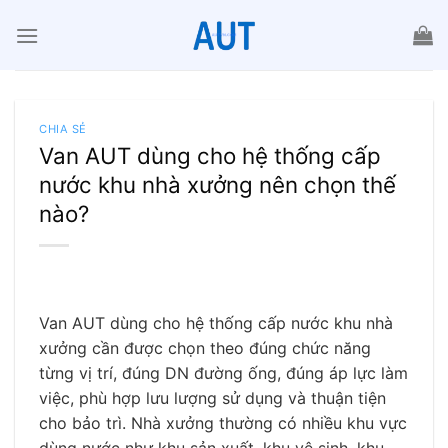
Chuyển
đến
nội
dung
CHIA SẺ
Van AUT dùng cho hệ thống cấp
nước khu nhà xưởng nên chọn thế
nào?
Van AUT dùng cho hệ thống cấp nước khu nhà
xưởng cần được chọn theo đúng chức năng
từng vị trí, đúng DN đường ống, đúng áp lực làm
việc, phù hợp lưu lượng sử dụng và thuận tiện
cho bảo trì. Nhà xưởng thường có nhiều khu vực
dùng nước như khu sản xuất, khu vệ sinh, khu