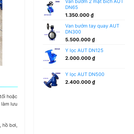
Van bướm 2 mặt bích AUT
hóa
DN65
chất
tẩy
1.350.000
₫
rửa
cần
Van bướm tay quay AUT
lưu
DN300
ý
gì?
5.500.000
₫
Y lọc AUT DN125
2.000.000
₫
Y lọc AUT DN500
2.400.000
₫
tối hoặc
 làm lưu
 hồ bơi,