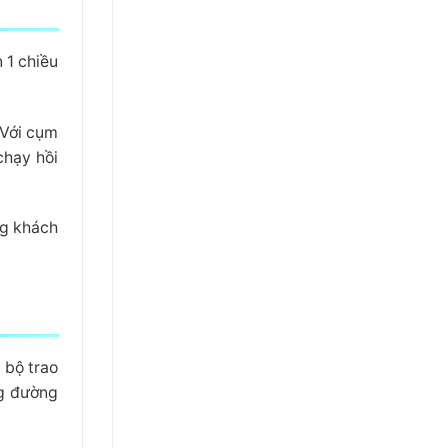
 1 chiều
 Với cụm
chạy hồi
ng khách
 bộ trao
ng đường