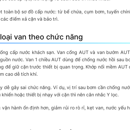
t toàn bộ sơ đồ cấp nước: từ bể chứa, cụm bơm, tuyến chín
 các điểm xả cặn và bảo trì.
 loại van theo chức năng
 thống cấp nước khách sạn. Van cổng AUT và van bướm AU
nguồn nước. Van 1 chiều AUT dùng để chống nước hồi sau 
ùng để giữ cặn trước thiết bị quan trọng. Khớp nối mềm AUT
 cao dễ tích khí.
ày dễ gây sai chức năng. Ví dụ, vị trí sau bơm cần chống nước
u khiển hoặc thiết bị nhạy với cặn thì nên cân nhắc Y lọc.
vận hành ổn định hơn, giảm rủi ro rò rỉ, kẹt van, nước yếu 