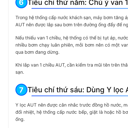
Tiêu chí thứ năm: Chú ý van
Trong hệ thống cấp nước khách sạn, máy bơm tăng áp
AUT nên được lắp sau bơm trên đường ống đẩy để n
Nếu thiếu van 1 chiều, hệ thống có thể bị tụt áp, n
nhiều bơm chạy luân phiên, mỗi bơm nên có một van
qua bơm đang dừng.
Khi lắp van 1 chiều AUT, cần kiểm tra mũi tên trên th
sạn.
Tiêu chí thứ sáu: Dùng Y lọc 
Y lọc AUT nên được cân nhắc trước đồng hồ nước, máy
đổi nhiệt, hệ thống cấp nước bếp, giặt là hoặc hồ bơi
ống.