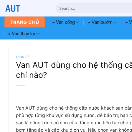
Chuyển
Search
đến
for:
nội
Van cổng
Van bướm
V
TRANG CHỦ
dung
Van thuỷ lực
CHIA SẺ
Van AUT dùng cho hệ thống cấ
chí nào?
Van AUT dùng cho hệ thống cấp nước khách sạn cần 
phù hợp từng khu vực sử dụng nước, dễ bảo trì, hạn c
sạn là công trình có nhu cầu dùng nước liên tục cho p
bơm tăng áp và các khu dịch vụ. Nếu chọn van không 