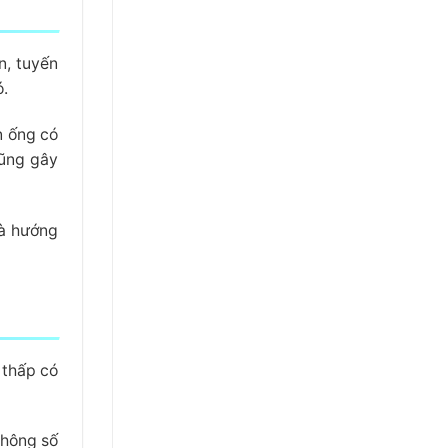
n, tuyến
ó.
n ống có
cũng gây
và hướng
 thấp có
thông số