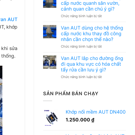
dùng
cần
cấp nước quanh sân vườn,
cho
bàn
cảnh quan cần chú ý gì?
hệ
giao
ở
Chức năng bình luận bị tắt
thống
hồ
van AUT
Van
cấp
sơ
AUT
UT, khớp
nước
kỹ
Van AUT dùng cho hệ thống
lắp
khu
thuật
cấp nước khu thay đồ công
cho
rửa
nên
nhân cần chọn thế nào?
tuyến
xe
chuẩn
ở
Chức năng bình luận bị tắt
ống
nội
bị
 khi sửa
Van
cấp
bộ
gì?
 thống.
AUT
nước
nhà
Van AUT lắp cho đường ống
dùng
quanh
máy
đi qua khu vực có hóa chất
cho
sân
có
tẩy rửa cần lưu ý gì?
hệ
vườn,
phù
ở
Chức năng bình luận bị tắt
thống
cảnh
hợp
Van
cấp
quan
không?
AUT
nước
cần
lắp
khu
chú
SẢN PHẨM BÁN CHẠY
cho
thay
ý
đường
đồ
gì?
ống
công
Khớp nối mềm AUT DN400
đi
nhân
qua
cần
1.250.000
₫
khu
chọn
vực
thế
có
nào?