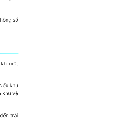
thông số
 khi một
 Nếu khu
n khu vệ
đến trải