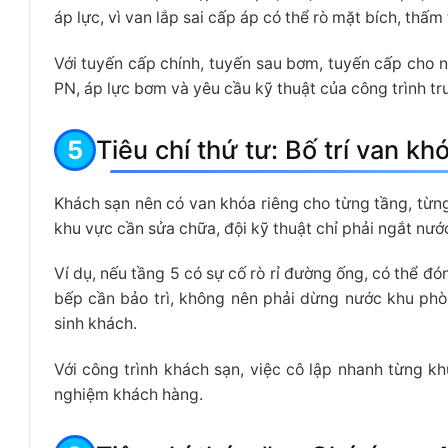
áp lực, vì van lắp sai cấp áp có thể rò mặt bích, th
Với tuyến cấp chính, tuyến sau bơm, tuyến cấp cho n
PN, áp lực bơm và yêu cầu kỹ thuật của công trình trư
Tiêu chí thứ tư: Bố trí van k
Khách sạn nên có van khóa riêng cho từng tầng, từn
khu vực cần sửa chữa, đội kỹ thuật chỉ phải ngắt nư
Ví dụ, nếu tầng 5 có sự cố rò rỉ đường ống, có thể 
bếp cần bảo trì, không nên phải dừng nước khu phò
sinh khách.
Với công trình khách sạn, việc cô lập nhanh từng kh
nghiệm khách hàng.