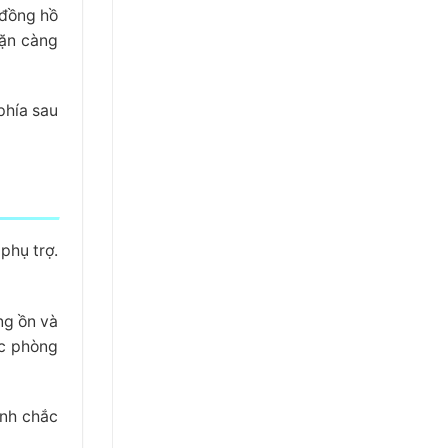
 đồng hồ
cặn càng
phía sau
phụ trợ.
ng ồn và
ực phòng
ịnh chắc