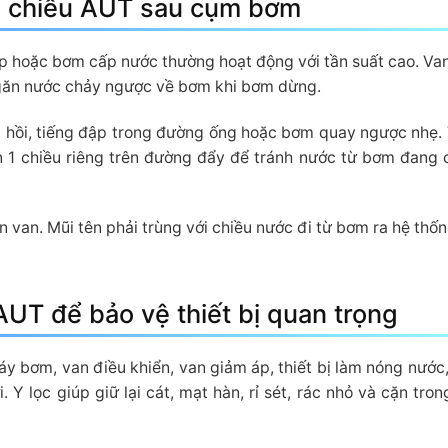
 1 chiều AUT sau cụm bơm
 hoặc bơm cấp nước thường hoạt động với tần suất cao. Van
găn nước chảy ngược về bơm khi bơm dừng.
ước hồi, tiếng đập trong đường ống hoặc bơm quay ngược nhẹ.
 1 chiều riêng trên đường đẩy để tránh nước từ bơm đang 
ân van. Mũi tên phải trùng với chiều nước đi từ bơm ra hệ thố
AUT để bảo vệ thiết bị quan trọng
 bơm, van điều khiển, van giảm áp, thiết bị làm nóng nước,
. Y lọc giúp giữ lại cát, mạt hàn, rỉ sét, rác nhỏ và cặn tro