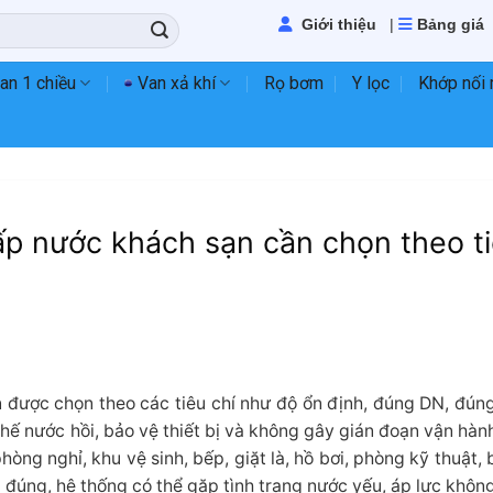
Giới thiệu
|
Bảng giá
an 1 chiều
Van xả khí
Rọ bơm
Y lọc
Khớp nối
p nước khách sạn cần chọn theo t
được chọn theo các tiêu chí như độ ổn định, đúng DN, đúng
hế nước hồi, bảo vệ thiết bị và không gây gián đoạn vận hàn
hòng nghỉ, khu vệ sinh, bếp, giặt là, hồ bơi, phòng kỹ thuật, 
đúng, hệ thống có thể gặp tình trạng nước yếu, áp lực không