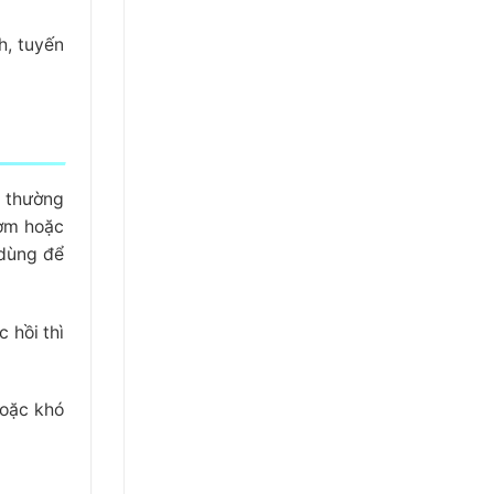
h, tuyến
T thường
bơm hoặc
 dùng để
 hồi thì
hoặc khó