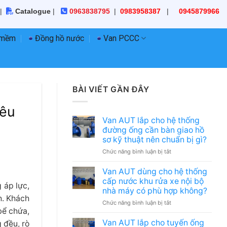
|
Catalogue
|
0963838795
|
0983958387
|
0945879966
 mềm
Đồng hồ nước
Van PCCC
BÀI VIẾT GẦN ĐÂY
iêu
Van AUT lắp cho hệ thống
đường ống cần bàn giao hồ
sơ kỹ thuật nên chuẩn bị gì?
ở
Chức năng bình luận bị tắt
Van
AUT
Van AUT dùng cho hệ thống
lắp
cấp nước khu rửa xe nội bộ
 áp lực,
cho
nhà máy có phù hợp không?
hệ
h. Khách
ở
Chức năng bình luận bị tắt
thống
bể chứa,
Van
đường
AUT
ống
Van AUT lắp cho tuyến ống
 đều, rò