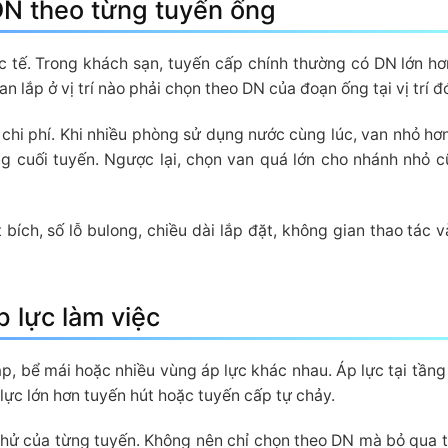
DN theo từng tuyến ống
 tế. Trong khách sạn, tuyến cấp chính thường có DN lớn hơ
lắp ở vị trí nào phải chọn theo DN của đoạn ống tại vị trí đ
chi phí. Khi nhiều phòng sử dụng nước cùng lúc, van nhỏ hơ
g cuối tuyến. Ngược lại, chọn van quá lớn cho nhánh nhỏ 
 bích, số lỗ bulong, chiều dài lắp đặt, không gian thao tác 
p lực làm việc
, bể mái hoặc nhiều vùng áp lực khác nhau. Áp lực tại tầng
lực lớn hơn tuyến hút hoặc tuyến cấp tự chảy.
thử của từng tuyến. Không nên chỉ chọn theo DN mà bỏ qua 