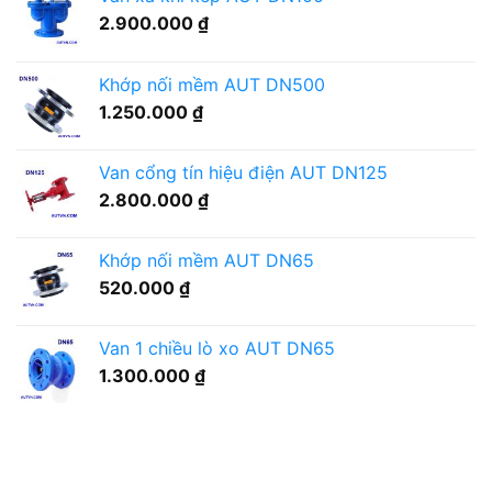
gì?
qua
nhân
2.900.000
₫
khu
cần
vực
chọn
có
thế
Khớp nối mềm AUT DN500
hóa
nào?
chất
1.250.000
₫
tẩy
rửa
cần
Van cổng tín hiệu điện AUT DN125
lưu
2.800.000
₫
ý
gì?
Khớp nối mềm AUT DN65
520.000
₫
Van 1 chiều lò xo AUT DN65
1.300.000
₫