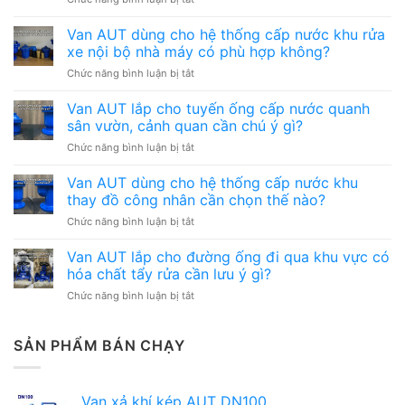
Van
AUT
Van AUT dùng cho hệ thống cấp nước khu rửa
lắp
xe nội bộ nhà máy có phù hợp không?
cho
ở
Chức năng bình luận bị tắt
hệ
Van
thống
AUT
Van AUT lắp cho tuyến ống cấp nước quanh
đường
dùng
ống
sân vườn, cảnh quan cần chú ý gì?
cho
cần
ở
Chức năng bình luận bị tắt
hệ
bàn
Van
thống
giao
AUT
Van AUT dùng cho hệ thống cấp nước khu
cấp
hồ
lắp
nước
thay đồ công nhân cần chọn thế nào?
sơ
cho
khu
kỹ
ở
Chức năng bình luận bị tắt
tuyến
rửa
thuật
Van
ống
xe
nên
AUT
Van AUT lắp cho đường ống đi qua khu vực có
cấp
nội
chuẩn
dùng
nước
hóa chất tẩy rửa cần lưu ý gì?
bộ
bị
cho
quanh
nhà
gì?
ở
Chức năng bình luận bị tắt
hệ
sân
máy
Van
thống
vườn,
có
AUT
cấp
cảnh
phù
lắp
SẢN PHẨM BÁN CHẠY
nước
quan
hợp
cho
khu
cần
không?
đường
thay
chú
ống
đồ
ý
Van xả khí kép AUT DN100
đi
công