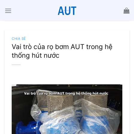
Chuyển
đến
nội
dung
CHIA SẺ
Vai trò của rọ bơm AUT trong hệ
thống hút nước