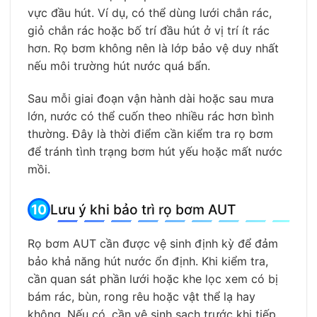
vực đầu hút. Ví dụ, có thể dùng lưới chắn rác,
giỏ chắn rác hoặc bố trí đầu hút ở vị trí ít rác
hơn. Rọ bơm không nên là lớp bảo vệ duy nhất
nếu môi trường hút nước quá bẩn.
Sau mỗi giai đoạn vận hành dài hoặc sau mưa
lớn, nước có thể cuốn theo nhiều rác hơn bình
thường. Đây là thời điểm cần kiểm tra rọ bơm
để tránh tình trạng bơm hút yếu hoặc mất nước
mồi.
Lưu ý khi bảo trì rọ bơm AUT
Rọ bơm AUT cần được vệ sinh định kỳ để đảm
bảo khả năng hút nước ổn định. Khi kiểm tra,
cần quan sát phần lưới hoặc khe lọc xem có bị
bám rác, bùn, rong rêu hoặc vật thể lạ hay
không. Nếu có, cần vệ sinh sạch trước khi tiếp