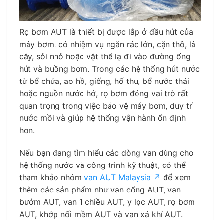
Rọ bơm AUT là thiết bị được lắp ở đầu hút của
máy bơm, có nhiệm vụ ngăn rác lớn, cặn thô, lá
cây, sỏi nhỏ hoặc vật thể lạ đi vào đường ống
hút và buồng bơm. Trong các hệ thống hút nước
từ bể chứa, ao hồ, giếng, hố thu, bể nước thải
hoặc nguồn nước hở, rọ bơm đóng vai trò rất
quan trọng trong việc bảo vệ máy bơm, duy trì
nước mồi và giúp hệ thống vận hành ổn định
hơn.
Nếu bạn đang tìm hiểu các dòng van dùng cho
hệ thống nước và công trình kỹ thuật, có thể
tham khảo nhóm
van AUT Malaysia ↗
để xem
thêm các sản phẩm như van cổng AUT, van
bướm AUT, van 1 chiều AUT, y lọc AUT, rọ bơm
AUT, khớp nối mềm AUT và van xả khí AUT.