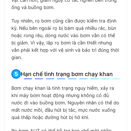
vật cản hơn, giảm nguy cơ tắc nghẽn bên trong
ống và buồng bơm.
Tuy nhiên, rọ bơm cũng cần được kiểm tra định
kỳ. Nếu bên ngoài rọ bị bám quá nhiều rác, bùn
hoặc rong rêu, dòng nước vào bơm vẫn có thể
bị giảm. Vì vậy, lắp rọ bơm là cần thiết nhưng
vẫn phải kết hợp với vệ sinh và bảo trì đúng thời
gian.
Hạn chế tình trạng bơm chạy khan
Bơm chạy khan là tình trạng nguy hiểm, xảy ra
khi máy bơm hoạt động nhưng không có đủ
nước đi vào buồng bơm. Nguyên nhân có thể do
mất nước mồi, đầu hút bị tắc, mực nước xuống
quá thấp hoặc đường hút bị hở khí.
Rọ bơm AUT có thể hỗ trợ hạn chế một phần