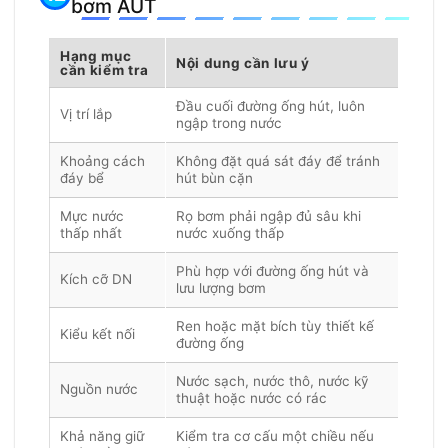
bơm AUT
Hạng mục
Nội dung cần lưu ý
cần kiểm tra
Đầu cuối đường ống hút, luôn
Vị trí lắp
ngập trong nước
Khoảng cách
Không đặt quá sát đáy để tránh
đáy bể
hút bùn cặn
Mực nước
Rọ bơm phải ngập đủ sâu khi
thấp nhất
nước xuống thấp
Phù hợp với đường ống hút và
Kích cỡ DN
lưu lượng bơm
Ren hoặc mặt bích tùy thiết kế
Kiểu kết nối
đường ống
Nước sạch, nước thô, nước kỹ
Nguồn nước
thuật hoặc nước có rác
Khả năng giữ
Kiểm tra cơ cấu một chiều nếu