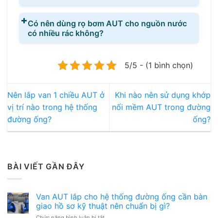
Có nên dùng rọ bơm AUT cho nguồn nước
có nhiều rác không?
5/5 - (1 bình chọn)
Nên lắp van 1 chiều AUT ở
Khi nào nên sử dụng khớp
vị trí nào trong hệ thống
nối mềm AUT trong đường
đường ống?
ống?
BÀI VIẾT GẦN ĐÂY
Van AUT lắp cho hệ thống đường ống cần bàn
giao hồ sơ kỹ thuật nên chuẩn bị gì?
ở
Chức năng bình luận bị tắt