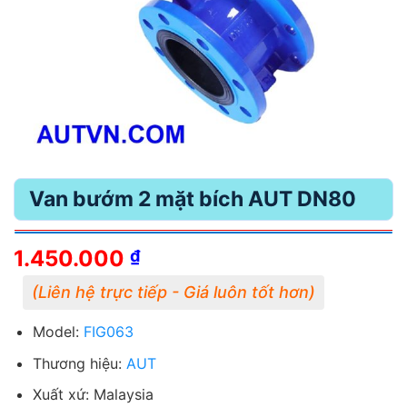
Van bướm 2 mặt bích AUT DN80
1.450.000
₫
Model:
FIG063
Thương hiệu:
AUT
Xuất xứ: Malaysia