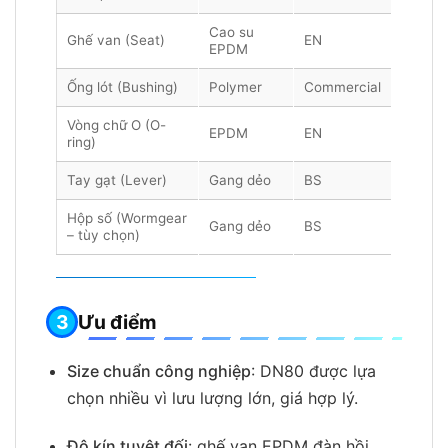
Cao su
Ghế van (Seat)
EN
EPDM
Ống lót (Bushing)
Polymer
Commercial
Vòng chữ O (O-
EPDM
EN
ring)
Tay gạt (Lever)
Gang dẻo
BS
Hộp số (Wormgear
Gang dẻo
BS
– tùy chọn)
Ưu điểm
Size chuẩn công nghiệp
: DN80 được lựa
chọn nhiều vì lưu lượng lớn, giá hợp lý.
Độ kín tuyệt đối
: ghế van EPDM đàn hồi,