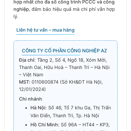
hợp nhất cho đa số công trình PCCC và công
nghiệp
, đảm bảo hiệu quả mà chi phí vẫn hợp
lý.
Liên hệ tư vấn – mua hàng
CÔNG TY CỔ PHẦN CÔNG NGHIỆP AZ
Địa chỉ:
Tầng 2, Số 4, Ngõ 18, Xóm Mới,
Thanh Oai, Hữu Hoà – Thanh Trì – Hà Nội
– Việt Nam
MST:
0110600874 (Sở KH&ĐT Hà Nội,
12/01/2024)
Chi nhánh
Hà Nội:
Số 46, Tổ 7 khu Ga, Thị Trấn
Văn Điển, Thanh Trì, Tp. Hà Nội
Hồ Chí Minh:
Số 96A – HT44 – KP3,