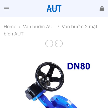
Chuyển
đến
nội
dung
Home
/
Van bướm AUT
/
Van bướm 2 mặt
bích AUT