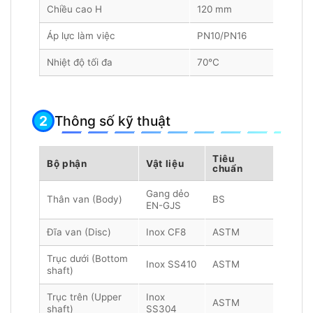
Chiều cao H
120 mm
Áp lực làm việc
PN10/PN16
Nhiệt độ tối đa
70°C
Thông số kỹ thuật
Tiêu
Bộ phận
Vật liệu
chuẩn
Gang dẻo
Thân van (Body)
BS
EN-GJS
Đĩa van (Disc)
Inox CF8
ASTM
Trục dưới (Bottom
Inox SS410
ASTM
shaft)
Trục trên (Upper
Inox
ASTM
shaft)
SS304