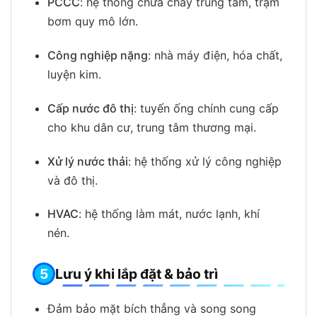
PCCC
: hệ thống chữa cháy trung tâm, trạm
bơm quy mô lớn.
Công nghiệp nặng
: nhà máy điện, hóa chất,
luyện kim.
Cấp nước đô thị
: tuyến ống chính cung cấp
cho khu dân cư, trung tâm thương mại.
Xử lý nước thải
: hệ thống xử lý công nghiệp
và đô thị.
HVAC
: hệ thống làm mát, nước lạnh, khí
nén.
Lưu ý khi lắp đặt & bảo trì
Đảm bảo mặt bích thẳng và song song