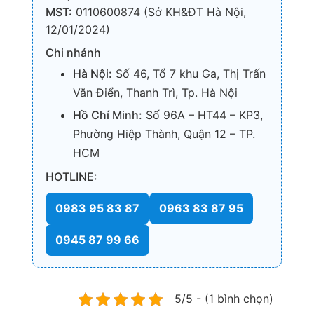
MST:
0110600874 (Sở KH&ĐT Hà Nội,
12/01/2024)
Chi nhánh
Hà Nội:
Số 46, Tổ 7 khu Ga, Thị Trấn
Văn Điển, Thanh Trì, Tp. Hà Nội
Hồ Chí Minh:
Số 96A – HT44 – KP3,
Phường Hiệp Thành, Quận 12 – TP.
HCM
HOTLINE:
0983 95 83 87
0963 83 87 95
0945 87 99 66
5/5 - (1 bình chọn)