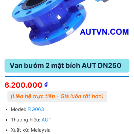
Van bướm 2 mặt bích AUT DN250
6.200.000
₫
Model:
FIG063
Thương hiệu:
AUT
Xuất xứ: Malaysia