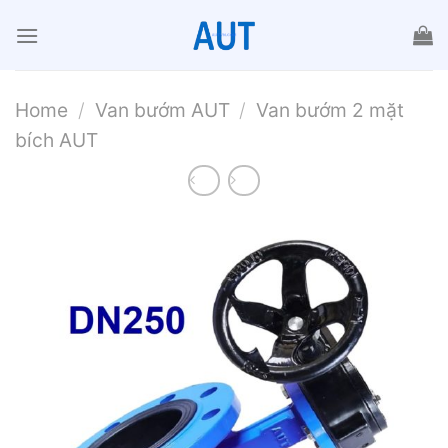
Chuyển
đến
nội
dung
Home
/
Van bướm AUT
/
Van bướm 2 mặt
bích AUT