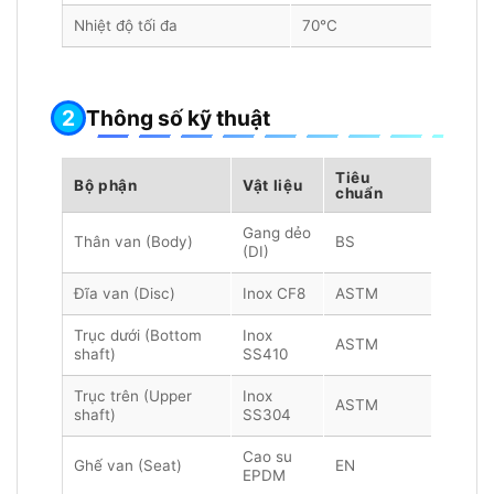
Nhiệt độ tối đa
70°C
Thông số kỹ thuật
Tiêu
Bộ phận
Vật liệu
chuẩn
Gang dẻo
Thân van (Body)
BS
(DI)
Đĩa van (Disc)
Inox CF8
ASTM
Trục dưới (Bottom
Inox
ASTM
shaft)
SS410
Trục trên (Upper
Inox
ASTM
shaft)
SS304
Cao su
Ghế van (Seat)
EN
EPDM