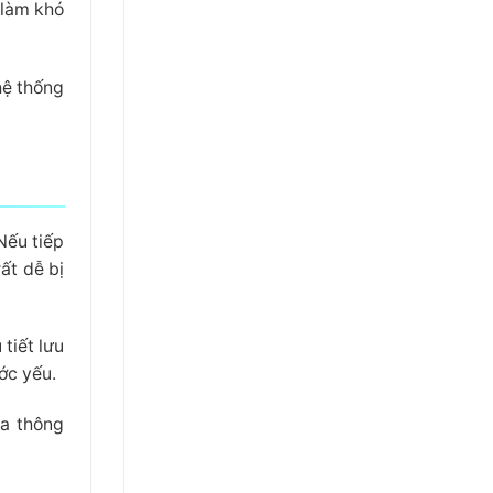
 làm khó
 hệ thống
 Nếu tiếp
ất dễ bị
tiết lưu
ớc yếu.
óa thông