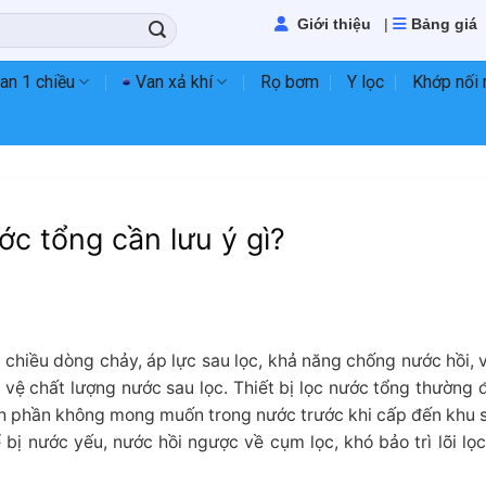
Giới thiệu
|
Bảng giá
an 1 chiều
Van xả khí
Rọ bơm
Y lọc
Khớp nối
ớc tổng cần lưu ý gì?
 chiều dòng chảy, áp lực sau lọc, khả năng chống nước hồi, vị
 vệ chất lượng nước sau lọc. Thiết bị lọc nước tổng thường 
hành phần không mong muốn trong nước trước khi cấp đến khu 
 bị nước yếu, nước hồi ngược về cụm lọc, khó bảo trì lõi lọc