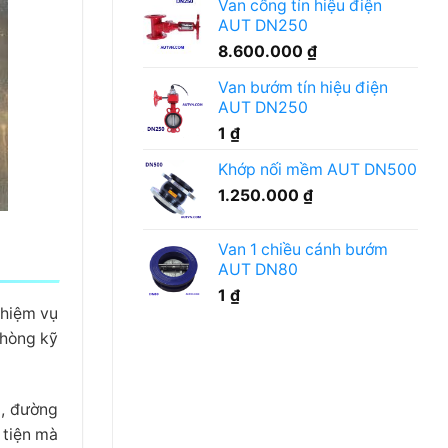
Van cổng tín hiệu điện
hóa
AUT DN250
chất
tẩy
8.600.000
₫
rửa
cần
Van bướm tín hiệu điện
lưu
AUT DN250
ý
gì?
1
₫
Khớp nối mềm AUT DN500
1.250.000
₫
Van 1 chiều cánh bướm
AUT DN80
1
₫
Nhiệm vụ
phòng kỹ
a, đường
 tiện mà