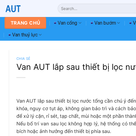
Chuyển
Search
đến
for:
nội
Van cổng
Van bướm
V
TRANG CHỦ
dung
Van thuỷ lực
CHIA SẺ
Van AUT lắp sau thiết bị lọc nư
Van AUT lắp sau thiết bị lọc nước tổng cần chú ý đến
khóa, nguy cơ tụt áp, không gian bảo trì và cách bảo
để xử lý cặn, rỉ sét, tạp chất, mùi hoặc một phần t
Nếu bố trí van sau lọc không hợp lý, hệ thống có thể
bích hoặc ảnh hưởng đến thiết bị phía sau.