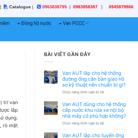
|
Catalogue
|
0963838795
|
0983958387
|
0945879966
 mềm
Đồng hồ nước
Van PCCC
BÀI VIẾT GẦN ĐÂY
Van AUT lắp cho hệ thống
đường ống cần bàn giao hồ
sơ kỹ thuật nên chuẩn bị gì?
ở
Chức năng bình luận bị tắt
Van
 trí van
AUT
Van AUT dùng cho hệ thống
lắp
cấp nước khu rửa xe nội bộ
được lắp
cho
nhà máy có phù hợp không?
sử dụng.
hệ
ở
Chức năng bình luận bị tắt
thống
, rò mặt
Van
đường
AUT
ống
Van AUT lắp cho tuyến ống