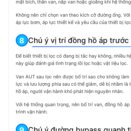
mặt bích, thân van, nắp van hoặc gioăng khi hệ thống
Không nên chỉ chọn van theo kích cỡ đường ống. Với
áp lực bơm, áp lực thiết kế và yêu cầu của thiết bị lọ
Chú ý vị trí đồng hồ áp trước
Để biết thiết bị lọc có đang bị tắc hay không, nhiều h
này giúp đánh giá tình trạng lõi lọc hoặc vật liệu lọc.
Van AUT sau lọc nên được bố trí sao cho không làm s
lực và lưu lượng phía sau có thể giảm, dễ bị nhầm là t
hồ áp, người vận hành khó phát hiện nguyên nhân.
Với hệ thống quan trọng, nên bố trí van, đồng hồ á
trình vận hành.
Chú ý đường bypass quanh th