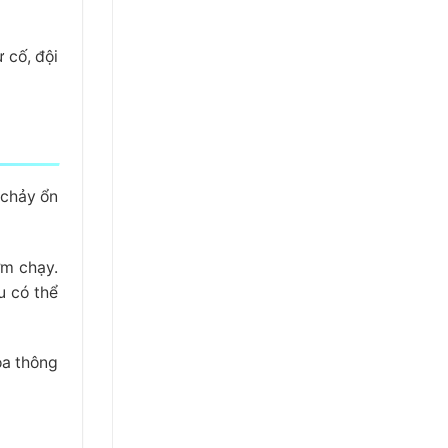
ự cố, đội
 chảy ổn
ơm chạy.
u có thể
óa thông