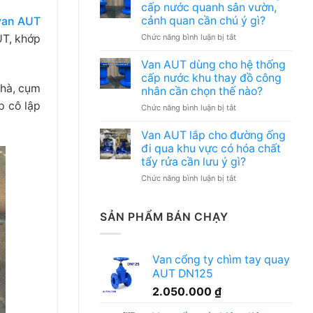
dùng
cần
cấp nước quanh sân vườn,
cho
bàn
cảnh quan cần chú ý gì?
van AUT
hệ
giao
ở
UT, khớp
Chức năng bình luận bị tắt
thống
hồ
Van
cấp
sơ
AUT
nước
kỹ
Van AUT dùng cho hệ thống
lắp
khu
thuật
cấp nước khu thay đồ công
cho
rửa
nên
nhà, cụm
nhân cần chọn thế nào?
tuyến
xe
chuẩn
p cô lập
ở
Chức năng bình luận bị tắt
ống
nội
bị
Van
cấp
bộ
gì?
AUT
nước
nhà
Van AUT lắp cho đường ống
dùng
quanh
máy
đi qua khu vực có hóa chất
cho
sân
có
tẩy rửa cần lưu ý gì?
hệ
vườn,
phù
ở
Chức năng bình luận bị tắt
thống
cảnh
hợp
Van
cấp
quan
không?
AUT
nước
cần
lắp
khu
chú
SẢN PHẨM BÁN CHẠY
cho
thay
ý
đường
đồ
gì?
ống
công
Van cổng ty chìm tay quay
đi
nhân
AUT DN125
qua
cần
khu
chọn
2.050.000
₫
vực
thế
có
nào?