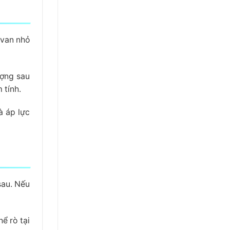
 van nhỏ
ượng sau
 tính.
à áp lực
sau. Nếu
ể rò tại