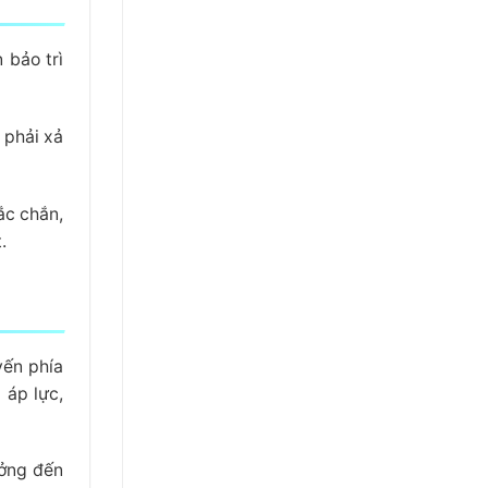
 bảo trì
 phải xả
ắc chắn,
.
yến phía
 áp lực,
ưởng đến