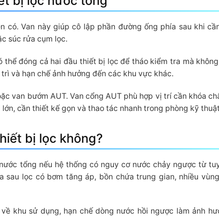
t bị lọc nước tổng
nên có. Van này giúp cô lập phần đường ống phía sau khi cần
hoặc súc rửa cụm lọc.
ó thể đóng cả hai đầu thiết bị lọc để tháo kiểm tra mà không
 trì và hạn chế ảnh hưởng đến các khu vực khác.
oặc van bướm AUT. Van cổng AUT phù hợp vị trí cần khóa ch
ớn, cần thiết kế gọn và thao tác nhanh trong phòng kỹ thuật
hiết bị lọc không?
c nước tổng nếu hệ thống có nguy cơ nước chảy ngược từ tu
a sau lọc có bơm tăng áp, bồn chứa trung gian, nhiều vùng
ều về khu sử dụng, hạn chế dòng nước hồi ngược làm ảnh h