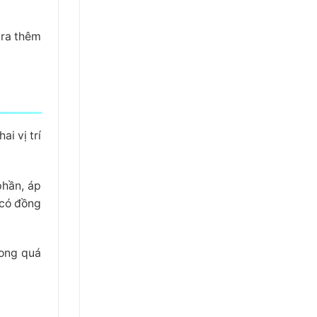
tra thêm
ai vị trí
phần, áp
g có đồng
rong quá