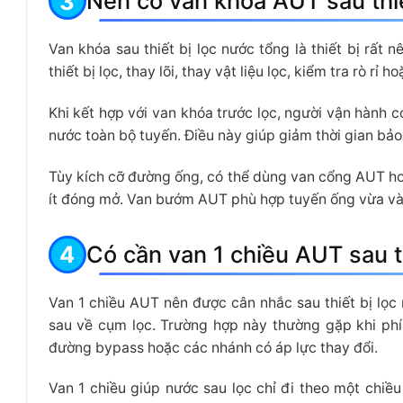
Nên có van khóa AUT sau thiế
Van khóa sau thiết bị lọc nước tổng là thiết bị rất 
thiết bị lọc, thay lõi, thay vật liệu lọc, kiểm tra rò rỉ 
Khi kết hợp với van khóa trước lọc, người vận hành c
nước toàn bộ tuyến. Điều này giúp giảm thời gian bảo
Tùy kích cỡ đường ống, có thể dùng van cổng AUT h
ít đóng mở. Van bướm AUT phù hợp tuyến ống vừa và l
Có cần van 1 chiều AUT sau t
Van 1 chiều AUT nên được cân nhắc sau thiết bị lọ
sau về cụm lọc. Trường hợp này thường gặp khi phí
đường bypass hoặc các nhánh có áp lực thay đổi.
Van 1 chiều giúp nước sau lọc chỉ đi theo một chi