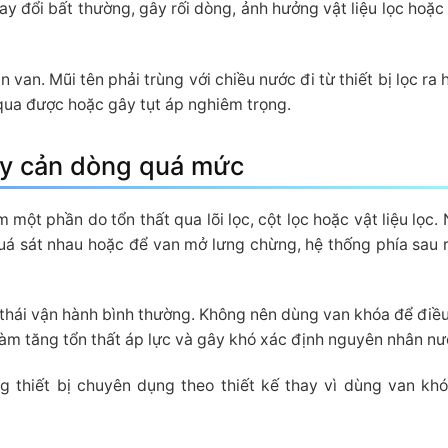
thay đổi bất thường, gây rối dòng, ảnh hưởng vật liệu lọc hoặc
n van. Mũi tên phải trùng với chiều nước đi từ thiết bị lọc ra
qua được hoặc gây tụt áp nghiêm trọng.
ây cản dòng quá mức
 một phần do tổn thất qua lõi lọc, cột lọc hoặc vật liệu lọc.
uá sát nhau hoặc để van mở lưng chừng, hệ thống phía sau r
thái vận hành bình thường. Không nên dùng van khóa để điều 
 làm tăng tổn thất áp lực và gây khó xác định nguyên nhân nư
g thiết bị chuyên dụng theo thiết kế thay vì dùng van kh