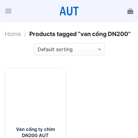
Chuyển
đến
nội
dung
Home
/
Products tagged “van cổng DN200”
Van cổng ty chìm
DN200 AUT